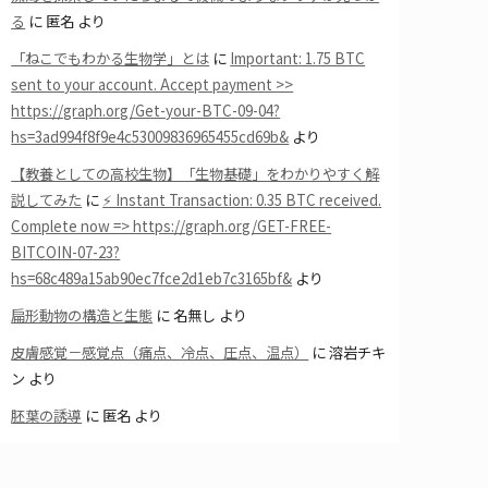
る
に
匿名
より
「ねこでもわかる生物学」とは
に
Important: 1.75 BTC
sent to your account. Accept payment >>
https://graph.org/Get-your-BTC-09-04?
hs=3ad994f8f9e4c53009836965455cd69b&
より
【教養としての高校生物】「生物基礎」をわかりやすく解
説してみた
に
⚡ Instant Transaction: 0.35 BTC received.
Complete now => https://graph.org/GET-FREE-
BITCOIN-07-23?
hs=68c489a15ab90ec7fce2d1eb7c3165bf&
より
扁形動物の構造と生態
に
名無し
より
皮膚感覚－感覚点（痛点、冷点、圧点、温点）
に
溶岩チキ
ン
より
胚葉の誘導
に
匿名
より