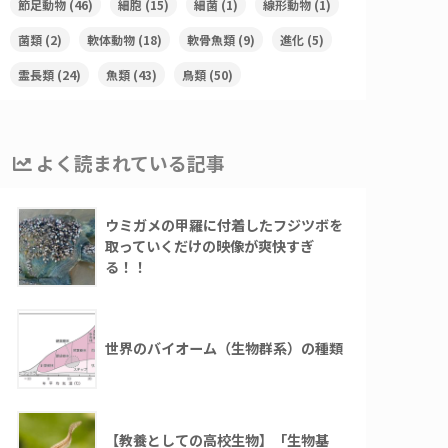
節足動物
(46)
細胞
(15)
細菌
(1)
線形動物
(1)
菌類
(2)
軟体動物
(18)
軟骨魚類
(9)
進化
(5)
霊長類
(24)
魚類
(43)
鳥類
(50)
よく読まれている記事
ウミガメの甲羅に付着したフジツボを
取っていくだけの映像が爽快すぎ
る！！
世界のバイオーム（生物群系）の種類
【教養としての高校生物】「生物基