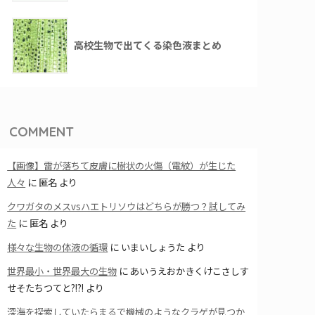
高校生物で出てくる染色液まとめ
COMMENT
【画像】雷が落ちて皮膚に樹状の火傷（電紋）が生じた
人々
に
匿名
より
クワガタのメスvsハエトリソウはどちらが勝つ？試してみ
た
に
匿名
より
様々な生物の体液の循環
に
いまいしょうた
より
世界最小・世界最大の生物
に
あいうえおかきくけこさしす
せそたちつてと?!?!
より
深海を探索していたらまるで機械のようなクラゲが見つか