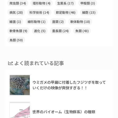
爬虫類
(34)
環形動物
(4)
生態系
(17)
甲殻類
(3)
病気
(28)
科学技術
(14)
節足動物
(46)
細胞
(15)
細菌
(1)
線形動物
(1)
菌類
(2)
軟体動物
(18)
軟骨魚類
(9)
進化
(5)
霊長類
(24)
魚類
(43)
鳥類
(50)
よく読まれている記事
ウミガメの甲羅に付着したフジツボを取って
いくだけの映像が爽快すぎる！！
世界のバイオーム（生物群系）の種類