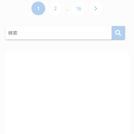
1
2
…
16