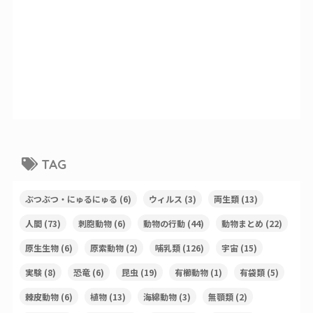
TAG
ぶつぶつ・にゅるにゅる
(6)
ウィルス
(3)
両生類
(13)
人間
(73)
刺胞動物
(6)
動物の行動
(44)
動物まとめ
(22)
原生生物
(6)
原索動物
(2)
哺乳類
(126)
宇宙
(15)
実験
(8)
恐竜
(6)
昆虫
(19)
有櫛動物
(1)
有袋類
(5)
棘皮動物
(6)
植物
(13)
海綿動物
(3)
無顎類
(2)