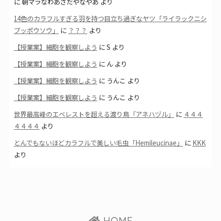
に
朝マラなわあさだやなやあ
より
14色のカラフルすぎる羽を持つ目立ち過ぎなヤツ「ライラックニシ
ブッポウソウ」
に
？？？
より
【授業案】細胞を観察しよう
に
S
より
【授業案】細胞を観察しよう
に
ん
より
【授業案】細胞を観察しよう
に
うんこ
より
【授業案】細胞を観察しよう
に
うんこ
より
世界最高峰のエベレストを超える渡り鳥「アネハヅル」
に
４４４
４４４４
より
とんでもないほどカラフルで美しい毛虫「Hemileucinae」
に
KKK
より
HOME