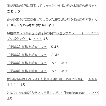
頭が通常の3倍に膨張してしまった生後18カ月の水頭症の赤ちゃん
に
あ
より
頭が通常の3倍に膨張してしまった生後18カ月の水頭症の赤ちゃん
に
朝マラなわあさだやなやあ
より
14色のカラフルすぎる羽を持つ目立ち過ぎなヤツ「ライラックニシ
ブッポウソウ」
に
？？？
より
【授業案】細胞を観察しよう
に
S
より
【授業案】細胞を観察しよう
に
ん
より
【授業案】細胞を観察しよう
に
うんこ
より
【授業案】細胞を観察しよう
に
うんこ
より
世界最高峰のエベレストを超える渡り鳥「アネハヅル」
に
４４４
４４４４
より
とんでもないほどカラフルで美しい毛虫「Hemileucinae」
に
KKK
より