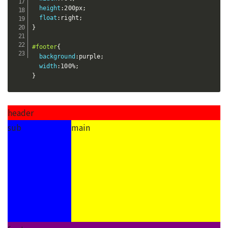
height
:
200px
;
float
:
right
;
}
#footer
{
background
:
purple
;
width
:
100%
;
}
header
sub
main