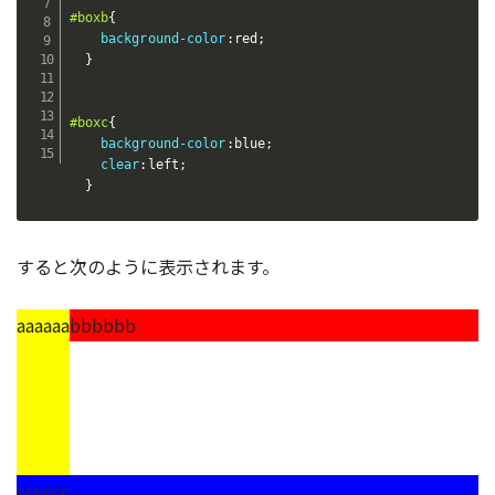
#boxb
{
background-color
:
red
;
}
#boxc
{
background-color
:
blue
;
clear
:
left
;
}
すると次のように表示されます。
aaaaaa
bbbbbb
cccccc