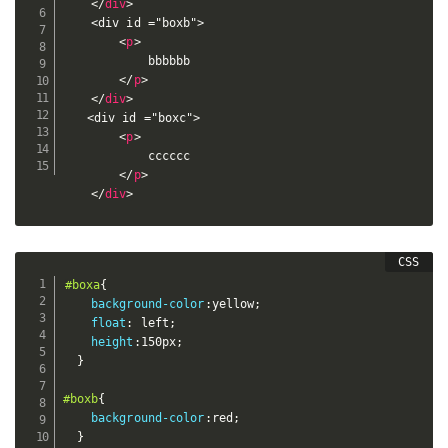
</
div
>
    <div id ="boxb">

<
p
>
            bbbbbb

</
p
>
</
div
>
　　<div id ="boxc">

<
p
>
            cccccc

</
p
>
</
div
>
#boxa
{
background-color
:
yellow
;
float
:
 left
;
height
:
150px
;
}
#boxb
{
background-color
:
red
;
}