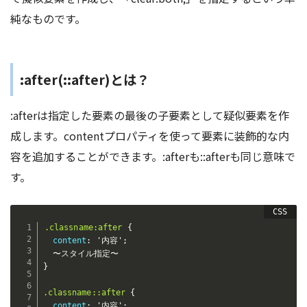
純なものです。
:after(::after)とは？
:afterは指定した要素の最後の子要素として疑似要素を作
成します。contentプロパティを使って要素に装飾的な内
容を追加することができます。:afterも::afterも同じ意味で
す。
.classname:after
{
content
:
'内容'
;
}
.classname::after
{
content
:
'内容'
;