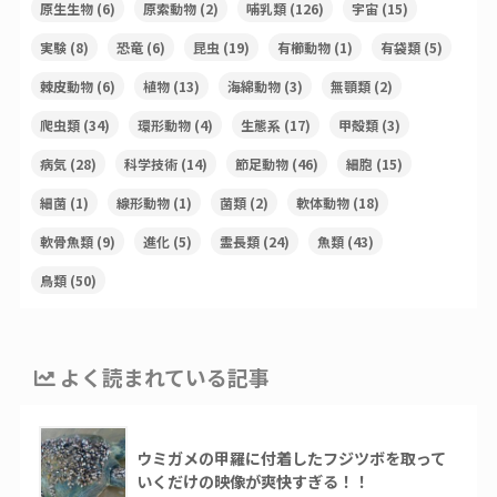
原生生物
(6)
原索動物
(2)
哺乳類
(126)
宇宙
(15)
実験
(8)
恐竜
(6)
昆虫
(19)
有櫛動物
(1)
有袋類
(5)
棘皮動物
(6)
植物
(13)
海綿動物
(3)
無顎類
(2)
爬虫類
(34)
環形動物
(4)
生態系
(17)
甲殻類
(3)
病気
(28)
科学技術
(14)
節足動物
(46)
細胞
(15)
細菌
(1)
線形動物
(1)
菌類
(2)
軟体動物
(18)
軟骨魚類
(9)
進化
(5)
霊長類
(24)
魚類
(43)
鳥類
(50)
よく読まれている記事
ウミガメの甲羅に付着したフジツボを取って
いくだけの映像が爽快すぎる！！