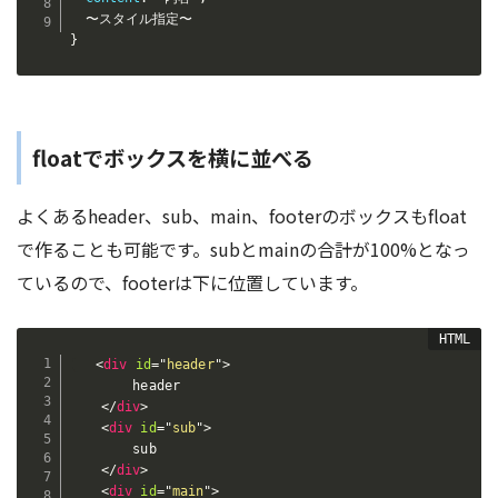
}
floatでボックスを横に並べる
よくあるheader、sub、main、footerのボックスもfloat
で作ることも可能です。subとmainの合計が100%となっ
ているので、footerは下に位置しています。
<
div
id
=
"
header
"
>
        header   

</
div
>
<
div
id
=
"
sub
"
>
        sub

</
div
>
<
div
id
=
"
main
"
>