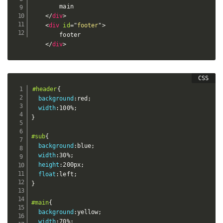
        main

</
div
>
<
div
id
=
"
footer
"
>
        footer

</
div
>
#header
{
background
:
red
;
width
:
100%
;
}
#sub
{
background
:
blue
;
width
:
30%
;
height
:
200px
;
float
:
left
;
}
#main
{
background
:
yellow
;
width
:
70%
;