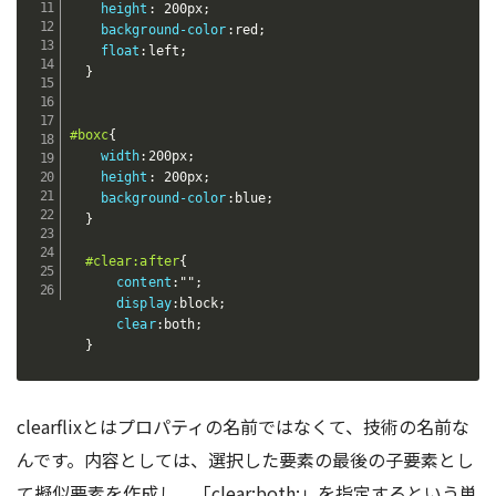
height
:
 200px
;
background-color
:
red
;
float
:
left
;
}
#boxc
{
width
:
200px
;
height
:
 200px
;
background-color
:
blue
;
}
#clear:after
{
content
:
""
;
display
:
block
;
clear
:
both
;
}
clearflixとはプロパティの名前ではなくて、技術の名前な
んです。内容としては、選択した要素の最後の子要素とし
て擬似要素を作成し、「clear:both;」を指定するという単