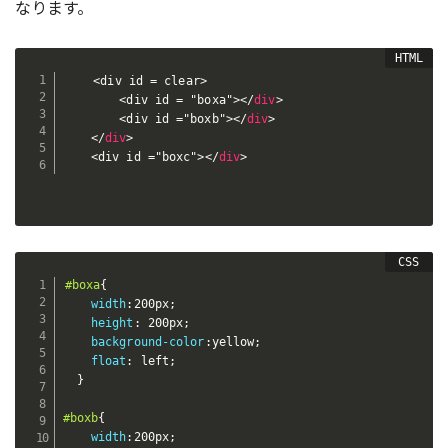
なります。
    <div id = clear>

        <div id = "boxa">
</
div
>
        <div id ="boxb">
</
div
>
</
div
>
    <div id ="boxc">
</
div
>
#boxa
{
width
:
200px
;
height
:
 200px
;
background-color
:
yellow
;
float
:
 left
;
}
#boxb
{
width
:
200px
;