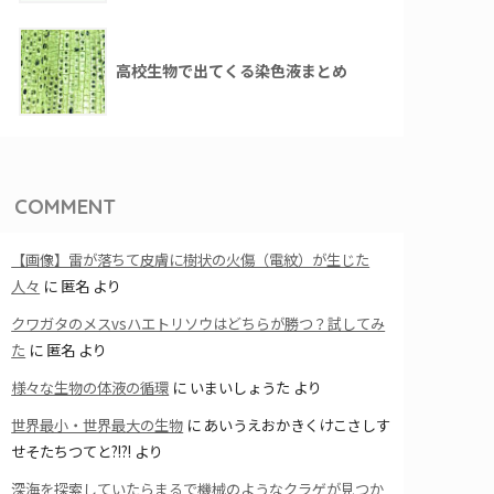
高校生物で出てくる染色液まとめ
COMMENT
【画像】雷が落ちて皮膚に樹状の火傷（電紋）が生じた
人々
に
匿名
より
クワガタのメスvsハエトリソウはどちらが勝つ？試してみ
た
に
匿名
より
様々な生物の体液の循環
に
いまいしょうた
より
世界最小・世界最大の生物
に
あいうえおかきくけこさしす
せそたちつてと?!?!
より
深海を探索していたらまるで機械のようなクラゲが見つか