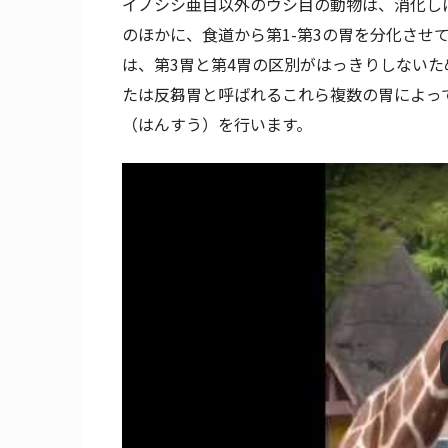
イノシシ亜目以外のウシ目の動物は、消化し
のほかに、食道から第1-第3の胃を分化させ
は、第3胃と第4胃の区別がはっきりしない
たは反芻胃と呼ばれるこれら複数の胃によっ
（はんすう）を行います。