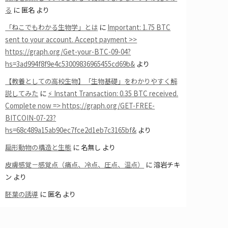
る
に
匿名
より
「ねこでもわかる生物学」とは
に
Important: 1.75 BTC
sent to your account. Accept payment >>
https://graph.org/Get-your-BTC-09-04?
hs=3ad994f8f9e4c53009836965455cd69b&
より
【教養としての高校生物】「生物基礎」をわかりやすく解
説してみた
に
⚡ Instant Transaction: 0.35 BTC received.
Complete now => https://graph.org/GET-FREE-
BITCOIN-07-23?
hs=68c489a15ab90ec7fce2d1eb7c3165bf&
より
扁形動物の構造と生態
に
名無し
より
皮膚感覚－感覚点（痛点、冷点、圧点、温点）
に
溶岩チキ
ン
より
胚葉の誘導
に
匿名
より