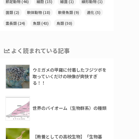
節足動物
(46)
細胞
(15)
細菌
(1)
線形動物
(1)
菌類
(2)
軟体動物
(18)
軟骨魚類
(9)
進化
(5)
霊長類
(24)
魚類
(43)
鳥類
(50)
よく読まれている記事
ウミガメの甲羅に付着したフジツボを
取っていくだけの映像が爽快すぎ
る！！
世界のバイオーム（生物群系）の種類
【教養としての高校生物】「生物基