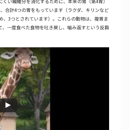
にくい繊維分を消化するために、本来の胃（第4胃）
て、合計4つの胃をもっています（ラクダ、キリンなど
ため、3つとされています）。これらの動物は、複胃ま
て、一度食べた食物を吐き戻し、噛み返すという反芻