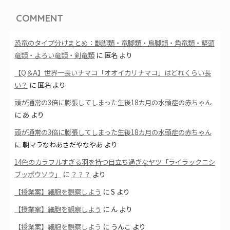
COMMENT
恐竜のタイプ分けまとめ：獣脚類・竜脚類・鳥脚類・角竜類・堅頭
竜類・よろい竜類・剣竜類
に
匿名
より
【Q＆A】世界一長いナマコ「オオイカリナマコ」はどれくらい長
い？
に
匿名
より
頭が通常の3倍に膨張してしまった生後18カ月の水頭症の赤ちゃん
に
あ
より
頭が通常の3倍に膨張してしまった生後18カ月の水頭症の赤ちゃん
に
朝マラなわあさだやなやあ
より
14色のカラフルすぎる羽を持つ目立ち過ぎなヤツ「ライラックニシ
ブッポウソウ」
に
？？？
より
【授業案】細胞を観察しよう
に
S
より
【授業案】細胞を観察しよう
に
ん
より
【授業案】細胞を観察しよう
に
うんこ
より