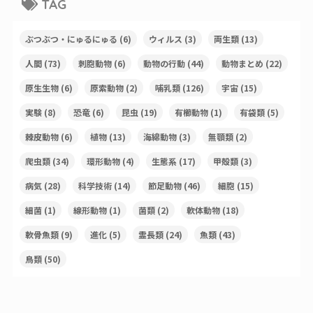
TAG
ぶつぶつ・にゅるにゅる
(6)
ウィルス
(3)
両生類
(13)
人間
(73)
刺胞動物
(6)
動物の行動
(44)
動物まとめ
(22)
原生生物
(6)
原索動物
(2)
哺乳類
(126)
宇宙
(15)
実験
(8)
恐竜
(6)
昆虫
(19)
有櫛動物
(1)
有袋類
(5)
棘皮動物
(6)
植物
(13)
海綿動物
(3)
無顎類
(2)
爬虫類
(34)
環形動物
(4)
生態系
(17)
甲殻類
(3)
病気
(28)
科学技術
(14)
節足動物
(46)
細胞
(15)
細菌
(1)
線形動物
(1)
菌類
(2)
軟体動物
(18)
軟骨魚類
(9)
進化
(5)
霊長類
(24)
魚類
(43)
鳥類
(50)