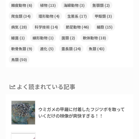
棘皮動物
(6)
植物
(13)
海綿動物
(3)
無顎類
(2)
爬虫類
(34)
環形動物
(4)
生態系
(17)
甲殻類
(3)
病気
(28)
科学技術
(14)
節足動物
(46)
細胞
(15)
細菌
(1)
線形動物
(1)
菌類
(2)
軟体動物
(18)
軟骨魚類
(9)
進化
(5)
霊長類
(24)
魚類
(43)
鳥類
(50)
よく読まれている記事
ウミガメの甲羅に付着したフジツボを取って
いくだけの映像が爽快すぎる！！