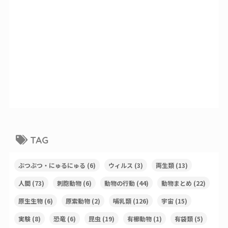
TAG
ぶつぶつ・にゅるにゅる
(6)
ウィルス
(3)
両生類
(13)
人間
(73)
刺胞動物
(6)
動物の行動
(44)
動物まとめ
(22)
原生生物
(6)
原索動物
(2)
哺乳類
(126)
宇宙
(15)
実験
(8)
恐竜
(6)
昆虫
(19)
有櫛動物
(1)
有袋類
(5)