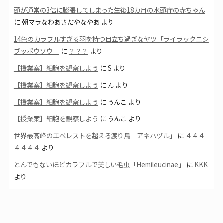
頭が通常の3倍に膨張してしまった生後18カ月の水頭症の赤ちゃん
に
朝マラなわあさだやなやあ
より
14色のカラフルすぎる羽を持つ目立ち過ぎなヤツ「ライラックニシ
ブッポウソウ」
に
？？？
より
【授業案】細胞を観察しよう
に
S
より
【授業案】細胞を観察しよう
に
ん
より
【授業案】細胞を観察しよう
に
うんこ
より
【授業案】細胞を観察しよう
に
うんこ
より
世界最高峰のエベレストを超える渡り鳥「アネハヅル」
に
４４４
４４４４
より
とんでもないほどカラフルで美しい毛虫「Hemileucinae」
に
KKK
より