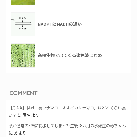
NADPHとNADHの違い
高校生物で出てくる染色液まとめ
COMMENT
【Q＆A】世界一長いナマコ「オオイカリナマコ」はどれくらい長
い？
に
匿名
より
頭が通常の3倍に膨張してしまった生後18カ月の水頭症の赤ちゃん
に
あ
より