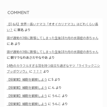
COMMENT
【Q＆A】世界一長いナマコ「オオイカリナマコ」はどれくらい長
い？
に
匿名
より
頭が通常の3倍に膨張してしまった生後18カ月の水頭症の赤ちゃん
に
あ
より
頭が通常の3倍に膨張してしまった生後18カ月の水頭症の赤ちゃん
に
朝マラなわあさだやなやあ
より
14色のカラフルすぎる羽を持つ目立ち過ぎなヤツ「ライラックニシ
ブッポウソウ」
に
？？？
より
【授業案】細胞を観察しよう
に
S
より
【授業案】細胞を観察しよう
に
ん
より
【授業案】細胞を観察しよう
に
うんこ
より
【授業案】細胞を観察しよう
に
うんこ
より