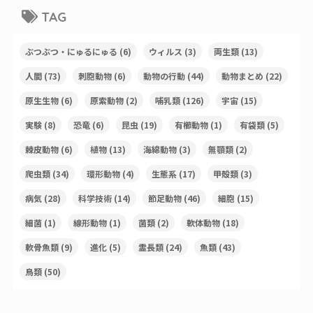
TAG
ぶつぶつ・にゅるにゅる
(6)
ウィルス
(3)
両生類
(13)
人間
(73)
刺胞動物
(6)
動物の行動
(44)
動物まとめ
(22)
原生生物
(6)
原索動物
(2)
哺乳類
(126)
宇宙
(15)
実験
(8)
恐竜
(6)
昆虫
(19)
有櫛動物
(1)
有袋類
(5)
棘皮動物
(6)
植物
(13)
海綿動物
(3)
無顎類
(2)
爬虫類
(34)
環形動物
(4)
生態系
(17)
甲殻類
(3)
病気
(28)
科学技術
(14)
節足動物
(46)
細胞
(15)
細菌
(1)
線形動物
(1)
菌類
(2)
軟体動物
(18)
軟骨魚類
(9)
進化
(5)
霊長類
(24)
魚類
(43)
鳥類
(50)