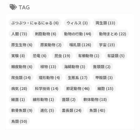
TAG
ぶつぶつ・にゅるにゅる
(6)
ウィルス
(3)
両生類
(13)
人間
(73)
刺胞動物
(6)
動物の行動
(44)
動物まとめ
(22)
原生生物
(6)
原索動物
(2)
哺乳類
(126)
宇宙
(15)
実験
(8)
恐竜
(6)
昆虫
(19)
有櫛動物
(1)
有袋類
(5)
棘皮動物
(6)
植物
(13)
海綿動物
(3)
無顎類
(2)
爬虫類
(34)
環形動物
(4)
生態系
(17)
甲殻類
(3)
病気
(28)
科学技術
(14)
節足動物
(46)
細胞
(15)
細菌
(1)
線形動物
(1)
菌類
(2)
軟体動物
(18)
軟骨魚類
(9)
進化
(5)
霊長類
(24)
魚類
(43)
鳥類
(50)