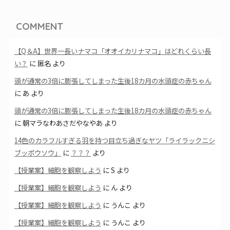
COMMENT
【Q＆A】世界一長いナマコ「オオイカリナマコ」はどれくらい長
い？
に
匿名
より
頭が通常の3倍に膨張してしまった生後18カ月の水頭症の赤ちゃん
に
あ
より
頭が通常の3倍に膨張してしまった生後18カ月の水頭症の赤ちゃん
に
朝マラなわあさだやなやあ
より
14色のカラフルすぎる羽を持つ目立ち過ぎなヤツ「ライラックニシ
ブッポウソウ」
に
？？？
より
【授業案】細胞を観察しよう
に
S
より
【授業案】細胞を観察しよう
に
ん
より
【授業案】細胞を観察しよう
に
うんこ
より
【授業案】細胞を観察しよう
に
うんこ
より