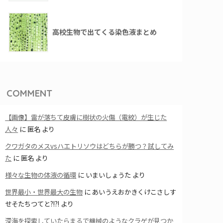
高校生物で出てくる染色液まとめ
COMMENT
【画像】雷が落ちて皮膚に樹状の火傷（電紋）が生じた
人々
に
匿名
より
クワガタのメスvsハエトリソウはどちらが勝つ？試してみ
た
に
匿名
より
様々な生物の体液の循環
に
いまいしょうた
より
世界最小・世界最大の生物
に
あいうえおかきくけこさしす
せそたちつてと?!?!
より
深海を探索していたらまるで機械のようなクラゲが見つか