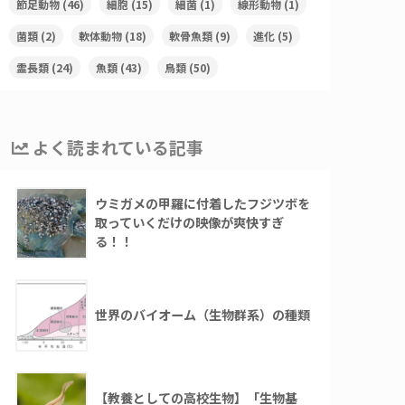
節足動物
(46)
細胞
(15)
細菌
(1)
線形動物
(1)
菌類
(2)
軟体動物
(18)
軟骨魚類
(9)
進化
(5)
霊長類
(24)
魚類
(43)
鳥類
(50)
よく読まれている記事
ウミガメの甲羅に付着したフジツボを
取っていくだけの映像が爽快すぎ
る！！
世界のバイオーム（生物群系）の種類
【教養としての高校生物】「生物基