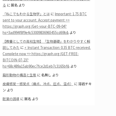
る
に
匿名
より
「ねこでもわかる生物学」とは
に
Important: 1.75 BTC
sent to your account. Accept payment >>
https://graph.org/Get-your-BTC-09-04?
hs=3ad994f8f9e4c53009836965455cd69b&
より
【教養としての高校生物】「生物基礎」をわかりやすく解
説してみた
に
⚡ Instant Transaction: 0.35 BTC received.
Complete now => https://graph.org/GET-FREE-
BITCOIN-07-23?
hs=68c489a15ab90ec7fce2d1eb7c3165bf&
より
扁形動物の構造と生態
に
名無し
より
皮膚感覚－感覚点（痛点、冷点、圧点、温点）
に
溶岩チキ
ン
より
胚葉の誘導
に
匿名
より