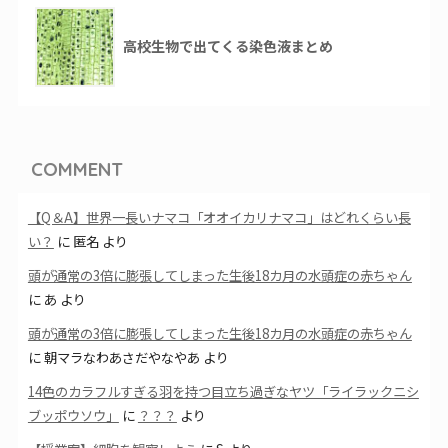
高校生物で出てくる染色液まとめ
COMMENT
【Q＆A】世界一長いナマコ「オオイカリナマコ」はどれくらい長
い？
に
匿名
より
頭が通常の3倍に膨張してしまった生後18カ月の水頭症の赤ちゃん
に
あ
より
頭が通常の3倍に膨張してしまった生後18カ月の水頭症の赤ちゃん
に
朝マラなわあさだやなやあ
より
14色のカラフルすぎる羽を持つ目立ち過ぎなヤツ「ライラックニシ
ブッポウソウ」
に
？？？
より