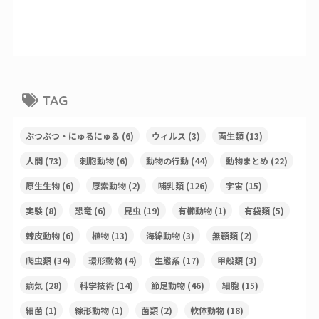
TAG
ぶつぶつ・にゅるにゅる
(6)
ウィルス
(3)
両生類
(13)
人間
(73)
刺胞動物
(6)
動物の行動
(44)
動物まとめ
(22)
原生生物
(6)
原索動物
(2)
哺乳類
(126)
宇宙
(15)
実験
(8)
恐竜
(6)
昆虫
(19)
有櫛動物
(1)
有袋類
(5)
棘皮動物
(6)
植物
(13)
海綿動物
(3)
無顎類
(2)
爬虫類
(34)
環形動物
(4)
生態系
(17)
甲殻類
(3)
病気
(28)
科学技術
(14)
節足動物
(46)
細胞
(15)
細菌
(1)
線形動物
(1)
菌類
(2)
軟体動物
(18)