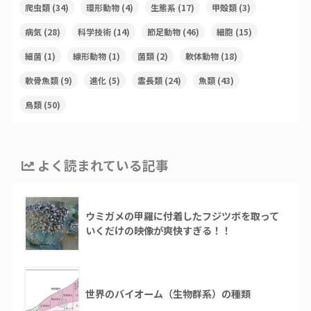
爬虫類
(34)
環形動物
(4)
生態系
(17)
甲殻類
(3)
病気
(28)
科学技術
(14)
節足動物
(46)
細胞
(15)
細菌
(1)
線形動物
(1)
菌類
(2)
軟体動物
(18)
軟骨魚類
(9)
進化
(5)
霊長類
(24)
魚類
(43)
鳥類
(50)
よく読まれている記事
ウミガメの甲羅に付着したフジツボを取って
いくだけの映像が爽快すぎる！！
世界のバイオーム（生物群系）の種類