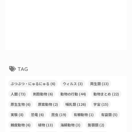
TAG
ぶつぶつ・にゅるにゅる
(6)
ウィルス
(3)
両生類
(13)
人間
(73)
刺胞動物
(6)
動物の行動
(44)
動物まとめ
(22)
原生生物
(6)
原索動物
(2)
哺乳類
(126)
宇宙
(15)
実験
(8)
恐竜
(6)
昆虫
(19)
有櫛動物
(1)
有袋類
(5)
棘皮動物
(6)
植物
(13)
海綿動物
(3)
無顎類
(2)