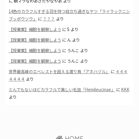
に
朝マラなわあさだやなやあ
より
14色のカラフルすぎる羽を持つ目立ち過ぎなヤツ「ライラックニシ
ブッポウソウ」
に
？？？
より
【授業案】細胞を観察しよう
に
S
より
【授業案】細胞を観察しよう
に
ん
より
【授業案】細胞を観察しよう
に
うんこ
より
【授業案】細胞を観察しよう
に
うんこ
より
世界最高峰のエベレストを超える渡り鳥「アネハヅル」
に
４４４
４４４４
より
とんでもないほどカラフルで美しい毛虫「Hemileucinae」
に
KKK
より
HOME