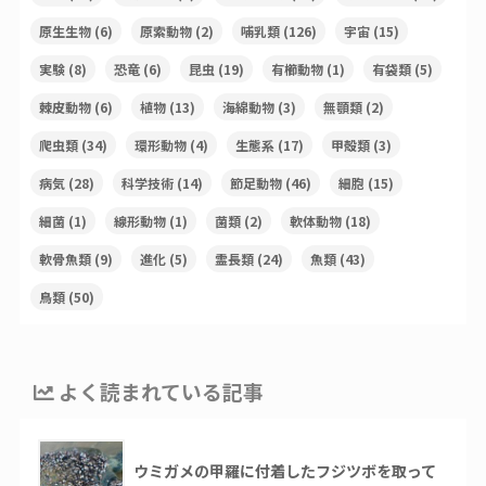
原生生物
(6)
原索動物
(2)
哺乳類
(126)
宇宙
(15)
実験
(8)
恐竜
(6)
昆虫
(19)
有櫛動物
(1)
有袋類
(5)
棘皮動物
(6)
植物
(13)
海綿動物
(3)
無顎類
(2)
爬虫類
(34)
環形動物
(4)
生態系
(17)
甲殻類
(3)
病気
(28)
科学技術
(14)
節足動物
(46)
細胞
(15)
細菌
(1)
線形動物
(1)
菌類
(2)
軟体動物
(18)
軟骨魚類
(9)
進化
(5)
霊長類
(24)
魚類
(43)
鳥類
(50)
よく読まれている記事
ウミガメの甲羅に付着したフジツボを取って