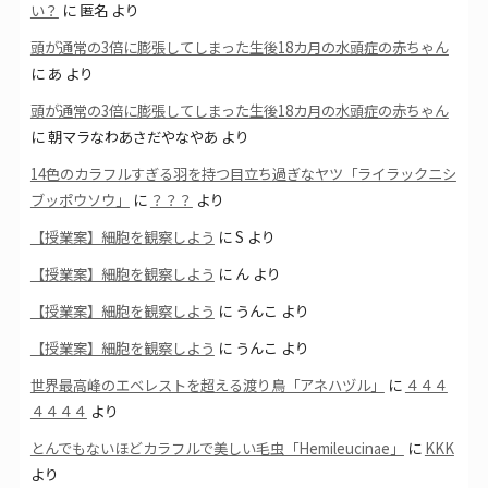
い？
に
匿名
より
頭が通常の3倍に膨張してしまった生後18カ月の水頭症の赤ちゃん
に
あ
より
頭が通常の3倍に膨張してしまった生後18カ月の水頭症の赤ちゃん
に
朝マラなわあさだやなやあ
より
14色のカラフルすぎる羽を持つ目立ち過ぎなヤツ「ライラックニシ
ブッポウソウ」
に
？？？
より
【授業案】細胞を観察しよう
に
S
より
【授業案】細胞を観察しよう
に
ん
より
【授業案】細胞を観察しよう
に
うんこ
より
【授業案】細胞を観察しよう
に
うんこ
より
世界最高峰のエベレストを超える渡り鳥「アネハヅル」
に
４４４
４４４４
より
とんでもないほどカラフルで美しい毛虫「Hemileucinae」
に
KKK
より