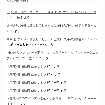
COMMENT
【Q＆A】世界一長いナマコ「オオイカリナマコ」はどれくらい長
い？
に
匿名
より
頭が通常の3倍に膨張してしまった生後18カ月の水頭症の赤ちゃん
に
あ
より
頭が通常の3倍に膨張してしまった生後18カ月の水頭症の赤ちゃん
に
朝マラなわあさだやなやあ
より
14色のカラフルすぎる羽を持つ目立ち過ぎなヤツ「ライラックニシ
ブッポウソウ」
に
？？？
より
【授業案】細胞を観察しよう
に
S
より
【授業案】細胞を観察しよう
に
ん
より
【授業案】細胞を観察しよう
に
うんこ
より
【授業案】細胞を観察しよう
に
うんこ
より
世界最高峰のエベレストを超える渡り鳥「アネハヅル」
に
４４４
４４４４
より