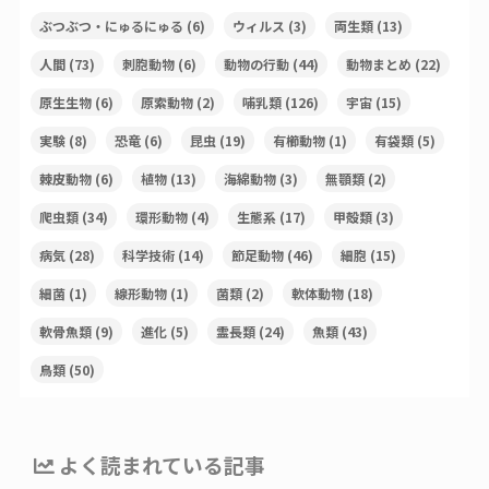
ぶつぶつ・にゅるにゅる
(6)
ウィルス
(3)
両生類
(13)
人間
(73)
刺胞動物
(6)
動物の行動
(44)
動物まとめ
(22)
原生生物
(6)
原索動物
(2)
哺乳類
(126)
宇宙
(15)
実験
(8)
恐竜
(6)
昆虫
(19)
有櫛動物
(1)
有袋類
(5)
棘皮動物
(6)
植物
(13)
海綿動物
(3)
無顎類
(2)
爬虫類
(34)
環形動物
(4)
生態系
(17)
甲殻類
(3)
病気
(28)
科学技術
(14)
節足動物
(46)
細胞
(15)
細菌
(1)
線形動物
(1)
菌類
(2)
軟体動物
(18)
軟骨魚類
(9)
進化
(5)
霊長類
(24)
魚類
(43)
鳥類
(50)
よく読まれている記事