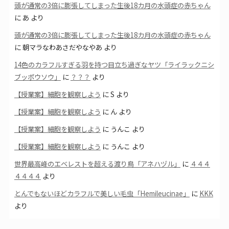
頭が通常の3倍に膨張してしまった生後18カ月の水頭症の赤ちゃん
に
あ
より
頭が通常の3倍に膨張してしまった生後18カ月の水頭症の赤ちゃん
に
朝マラなわあさだやなやあ
より
14色のカラフルすぎる羽を持つ目立ち過ぎなヤツ「ライラックニシ
ブッポウソウ」
に
？？？
より
【授業案】細胞を観察しよう
に
S
より
【授業案】細胞を観察しよう
に
ん
より
【授業案】細胞を観察しよう
に
うんこ
より
【授業案】細胞を観察しよう
に
うんこ
より
世界最高峰のエベレストを超える渡り鳥「アネハヅル」
に
４４４
４４４４
より
とんでもないほどカラフルで美しい毛虫「Hemileucinae」
に
KKK
より