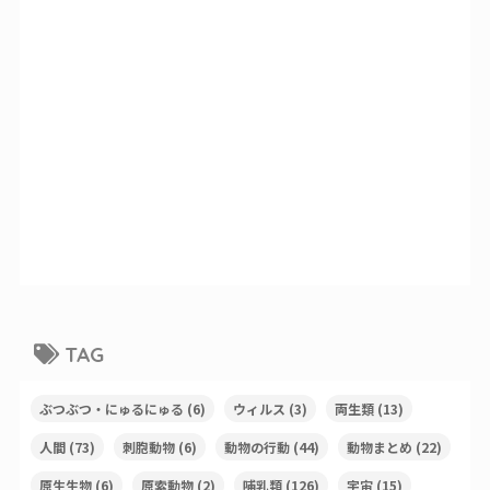
TAG
ぶつぶつ・にゅるにゅる
(6)
ウィルス
(3)
両生類
(13)
人間
(73)
刺胞動物
(6)
動物の行動
(44)
動物まとめ
(22)
原生生物
(6)
原索動物
(2)
哺乳類
(126)
宇宙
(15)