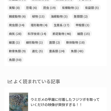
実験
(8)
恐竜
(6)
昆虫
(19)
有櫛動物
(1)
有袋類
(5)
棘皮動物
(6)
植物
(13)
海綿動物
(3)
無顎類
(2)
爬虫類
(34)
環形動物
(4)
生態系
(17)
甲殻類
(3)
病気
(28)
科学技術
(14)
節足動物
(46)
細胞
(15)
細菌
(1)
線形動物
(1)
菌類
(2)
軟体動物
(18)
軟骨魚類
(9)
進化
(5)
霊長類
(24)
魚類
(43)
鳥類
(50)
よく読まれている記事
ウミガメの甲羅に付着したフジツボを取って
いくだけの映像が爽快すぎる！！