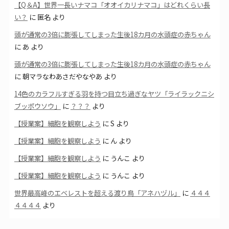
【Q＆A】世界一長いナマコ「オオイカリナマコ」はどれくらい長
い？
に
匿名
より
頭が通常の3倍に膨張してしまった生後18カ月の水頭症の赤ちゃん
に
あ
より
頭が通常の3倍に膨張してしまった生後18カ月の水頭症の赤ちゃん
に
朝マラなわあさだやなやあ
より
14色のカラフルすぎる羽を持つ目立ち過ぎなヤツ「ライラックニシ
ブッポウソウ」
に
？？？
より
【授業案】細胞を観察しよう
に
S
より
【授業案】細胞を観察しよう
に
ん
より
【授業案】細胞を観察しよう
に
うんこ
より
【授業案】細胞を観察しよう
に
うんこ
より
世界最高峰のエベレストを超える渡り鳥「アネハヅル」
に
４４４
４４４４
より