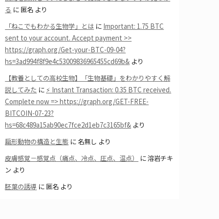
る
に
匿名
より
「ねこでもわかる生物学」とは
に
Important: 1.75 BTC
sent to your account. Accept payment >>
https://graph.org/Get-your-BTC-09-04?
hs=3ad994f8f9e4c53009836965455cd69b&
より
【教養としての高校生物】「生物基礎」をわかりやすく解
説してみた
に
⚡ Instant Transaction: 0.35 BTC received.
Complete now => https://graph.org/GET-FREE-
BITCOIN-07-23?
hs=68c489a15ab90ec7fce2d1eb7c3165bf&
より
扁形動物の構造と生態
に
名無し
より
皮膚感覚－感覚点（痛点、冷点、圧点、温点）
に
溶岩チキ
ン
より
胚葉の誘導
に
匿名
より