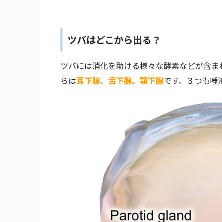
ツバはどこから出る？
ツバには消化を助ける様々な酵素などが含ま
らは
耳下腺、舌下腺、顎下腺
です。３つも唾