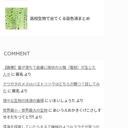
高校生物で出てくる染色液まとめ
COMMENT
【画像】雷が落ちて皮膚に樹状の火傷（電紋）が生じた
人々
に
匿名
より
クワガタのメスvsハエトリソウはどちらが勝つ？試してみ
た
に
匿名
より
様々な生物の体液の循環
に
いまいしょうた
より
世界最小・世界最大の生物
に
あいうえおかきくけこさしす
せそたちつてと?!?!
より
深海を探索していたらまるで機械のようなクラゲが見つか