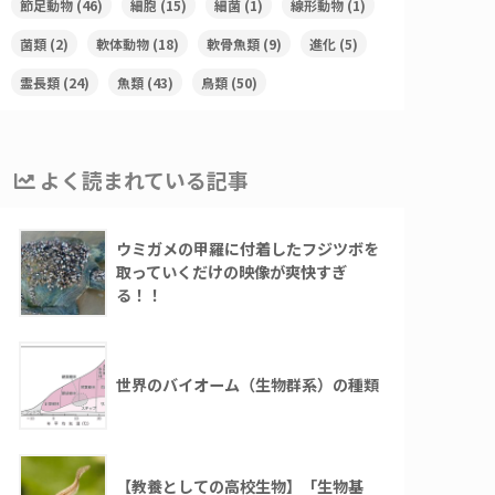
節足動物
(46)
細胞
(15)
細菌
(1)
線形動物
(1)
菌類
(2)
軟体動物
(18)
軟骨魚類
(9)
進化
(5)
霊長類
(24)
魚類
(43)
鳥類
(50)
よく読まれている記事
ウミガメの甲羅に付着したフジツボを
取っていくだけの映像が爽快すぎ
る！！
世界のバイオーム（生物群系）の種類
【教養としての高校生物】「生物基