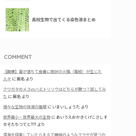
高校生物で出てくる染色液まとめ
COMMENT
【画像】雷が落ちて皮膚に樹状の火傷（電紋）が生じた
人々
に
匿名
より
クワガタのメスvsハエトリソウはどちらが勝つ？試してみ
た
に
匿名
より
様々な生物の体液の循環
に
いまいしょうた
より
世界最小・世界最大の生物
に
あいうえおかきくけこさしす
せそたちつてと?!?!
より
深海を探索していたらまるで機械のようなクラゲが見つか