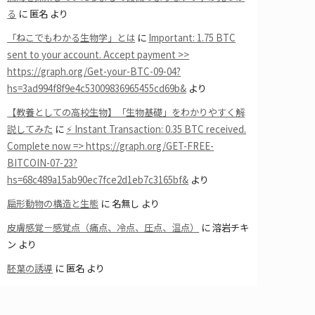
る
に
匿名
より
「ねこでもわかる生物学」とは
に
Important: 1.75 BTC
sent to your account. Accept payment >>
https://graph.org/Get-your-BTC-09-04?
hs=3ad994f8f9e4c53009836965455cd69b&
より
【教養としての高校生物】「生物基礎」をわかりやすく解
説してみた
に
⚡ Instant Transaction: 0.35 BTC received.
Complete now => https://graph.org/GET-FREE-
BITCOIN-07-23?
hs=68c489a15ab90ec7fce2d1eb7c3165bf&
より
扁形動物の構造と生態
に
名無し
より
皮膚感覚－感覚点（痛点、冷点、圧点、温点）
に
溶岩チキ
ン
より
胚葉の誘導
に
匿名
より