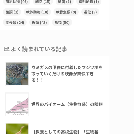
節足動物
(46)
細胞
(15)
細菌
(1)
線形動物
(1)
菌類
(2)
軟体動物
(18)
軟骨魚類
(9)
進化
(5)
霊長類
(24)
魚類
(43)
鳥類
(50)
よく読まれている記事
ウミガメの甲羅に付着したフジツボを
取っていくだけの映像が爽快すぎ
る！！
世界のバイオーム（生物群系）の種類
【教養としての高校生物】「生物基