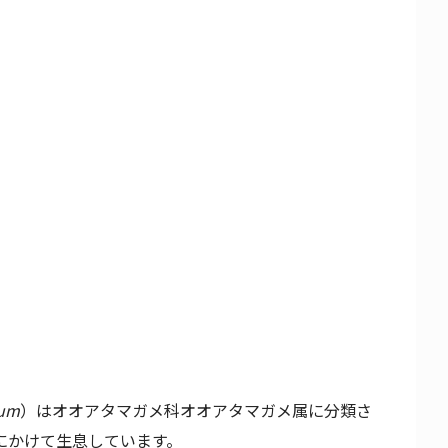
lum
）はオオアタマガメ科オオアタマガメ属に分類さ
にかけて生息しています。