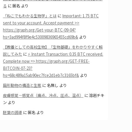
る
に
匿名
より
「ねこでもわかる生物学」とは
に
Important: 1.75 BTC
sent to your account. Accept payment >>
https://graph.org/Get-your-BTC-09-04?
hs=3ad994f8f9e4c53009836965455cd69b&
より
【教養としての高校生物】「生物基礎」をわかりやすく解
説してみた
に
⚡ Instant Transaction: 0.35 BTC received.
Complete now => https://graph.org/GET-FREE-
BITCOIN-07-23?
hs=68c489a15ab90ec7fce2d1eb7c3165bf&
より
扁形動物の構造と生態
に
名無し
より
皮膚感覚－感覚点（痛点、冷点、圧点、温点）
に
溶岩チキ
ン
より
胚葉の誘導
に
匿名
より