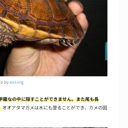
to by
eol.org
甲羅なの中に隠すことができません。また尾も長
。
オオアタマガメは木にも登ることができ、カメの固