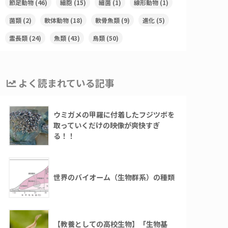
節足動物
(46)
細胞
(15)
細菌
(1)
線形動物
(1)
菌類
(2)
軟体動物
(18)
軟骨魚類
(9)
進化
(5)
霊長類
(24)
魚類
(43)
鳥類
(50)
よく読まれている記事
ウミガメの甲羅に付着したフジツボを
取っていくだけの映像が爽快すぎ
る！！
世界のバイオーム（生物群系）の種類
【教養としての高校生物】「生物基