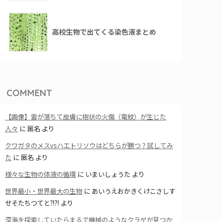
高校生物で出てくる染色液まとめ
COMMENT
【画像】雷が落ちて皮膚に樹状の火傷（電紋）が生じた
人々
に
匿名
より
クワガタのメスvsハエトリソウはどちらが勝つ？試してみ
た
に
匿名
より
様々な生物の体液の循環
に
いまいしょうた
より
世界最小・世界最大の生物
に
あいうえおかきくけこさしす
せそたちつてと?!?!
より
深海を探索していたらまるで機械のようなクラゲが見つか