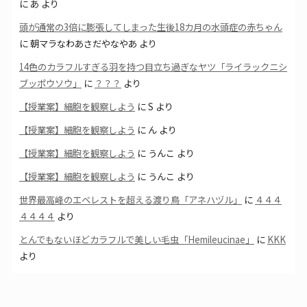
に
あ
より
頭が通常の3倍に膨張してしまった生後18カ月の水頭症の赤ちゃん
に
朝マラなわあさだやなやあ
より
14色のカラフルすぎる羽を持つ目立ち過ぎなヤツ「ライラックニシ
ブッポウソウ」
に
？？？
より
【授業案】細胞を観察しよう
に
S
より
【授業案】細胞を観察しよう
に
ん
より
【授業案】細胞を観察しよう
に
うんこ
より
【授業案】細胞を観察しよう
に
うんこ
より
世界最高峰のエベレストを超える渡り鳥「アネハヅル」
に
４４４
４４４４
より
とんでもないほどカラフルで美しい毛虫「Hemileucinae」
に
KKK
より