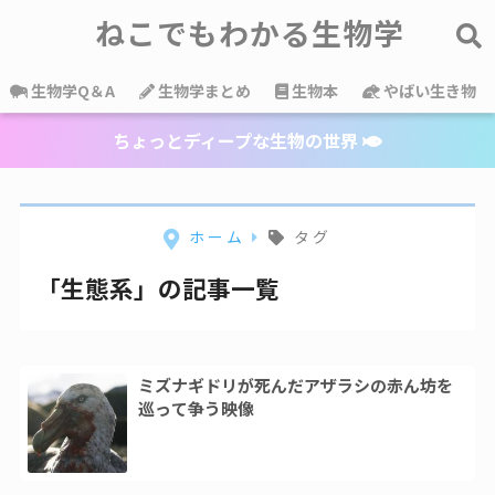
ねこでもわかる生物学
生物学Q＆A
生物学まとめ
生物本
やばい生き物
ちょっとディープな生物の世界
ホーム
タグ
「生態系」の記事一覧
ミズナギドリが死んだアザラシの赤ん坊を
巡って争う映像