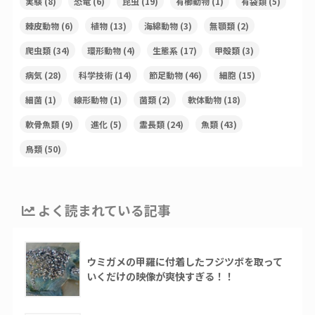
実験
(8)
恐竜
(6)
昆虫
(19)
有櫛動物
(1)
有袋類
(5)
棘皮動物
(6)
植物
(13)
海綿動物
(3)
無顎類
(2)
爬虫類
(34)
環形動物
(4)
生態系
(17)
甲殻類
(3)
病気
(28)
科学技術
(14)
節足動物
(46)
細胞
(15)
細菌
(1)
線形動物
(1)
菌類
(2)
軟体動物
(18)
軟骨魚類
(9)
進化
(5)
霊長類
(24)
魚類
(43)
鳥類
(50)
よく読まれている記事
ウミガメの甲羅に付着したフジツボを取って
いくだけの映像が爽快すぎる！！