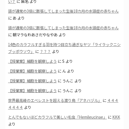
い？
に
匿名
より
頭が通常の3倍に膨張してしまった生後18カ月の水頭症の赤ちゃん
に
あ
より
頭が通常の3倍に膨張してしまった生後18カ月の水頭症の赤ちゃん
に
朝マラなわあさだやなやあ
より
14色のカラフルすぎる羽を持つ目立ち過ぎなヤツ「ライラックニシ
ブッポウソウ」
に
？？？
より
【授業案】細胞を観察しよう
に
S
より
【授業案】細胞を観察しよう
に
ん
より
【授業案】細胞を観察しよう
に
うんこ
より
【授業案】細胞を観察しよう
に
うんこ
より
世界最高峰のエベレストを超える渡り鳥「アネハヅル」
に
４４４
４４４４
より
とんでもないほどカラフルで美しい毛虫「Hemileucinae」
に
KKK
より