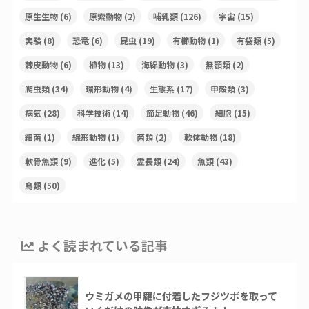
原生生物
(6)
原索動物
(2)
哺乳類
(126)
宇宙
(15)
実験
(8)
恐竜
(6)
昆虫
(19)
有櫛動物
(1)
有袋類
(5)
棘皮動物
(6)
植物
(13)
海綿動物
(3)
無顎類
(2)
爬虫類
(34)
環形動物
(4)
生態系
(17)
甲殻類
(3)
病気
(28)
科学技術
(14)
節足動物
(46)
細胞
(15)
細菌
(1)
線形動物
(1)
菌類
(2)
軟体動物
(18)
軟骨魚類
(9)
進化
(5)
霊長類
(24)
魚類
(43)
鳥類
(50)
よく読まれている記事
ウミガメの甲羅に付着したフジツボを取って