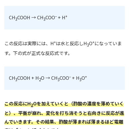
–
+
CH
COOH → CH
COO
+ H
3
3
+
+
この反応は実際には、H
は水と反応しH
O
になっていま
3
す。下の式が正式な反応式です。
–
+
CH
COOH + H
O → CH
COO
+ H
O
3
2
3
3
この反応にH
Oを加えていくと（酢酸の濃度を薄めていく
2
と）、平衡が崩れ、変化を打ち消そうと右向きに反応が進
んでいきます。その結果、酢酸が薄まれば薄まるほど電離