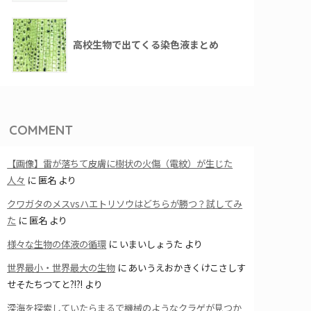
高校生物で出てくる染色液まとめ
COMMENT
【画像】雷が落ちて皮膚に樹状の火傷（電紋）が生じた
人々
に
匿名
より
クワガタのメスvsハエトリソウはどちらが勝つ？試してみ
た
に
匿名
より
様々な生物の体液の循環
に
いまいしょうた
より
世界最小・世界最大の生物
に
あいうえおかきくけこさしす
せそたちつてと?!?!
より
深海を探索していたらまるで機械のようなクラゲが見つか