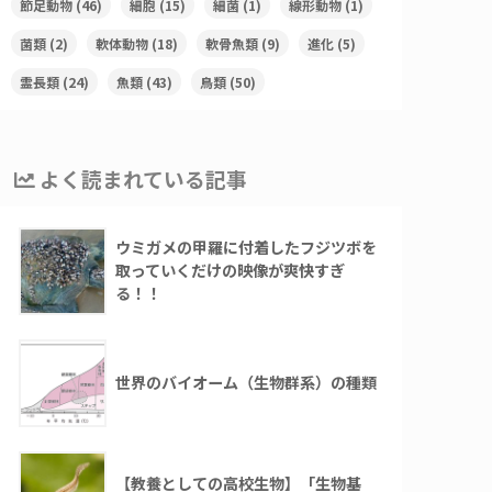
節足動物
(46)
細胞
(15)
細菌
(1)
線形動物
(1)
菌類
(2)
軟体動物
(18)
軟骨魚類
(9)
進化
(5)
霊長類
(24)
魚類
(43)
鳥類
(50)
よく読まれている記事
ウミガメの甲羅に付着したフジツボを
取っていくだけの映像が爽快すぎ
る！！
世界のバイオーム（生物群系）の種類
【教養としての高校生物】「生物基