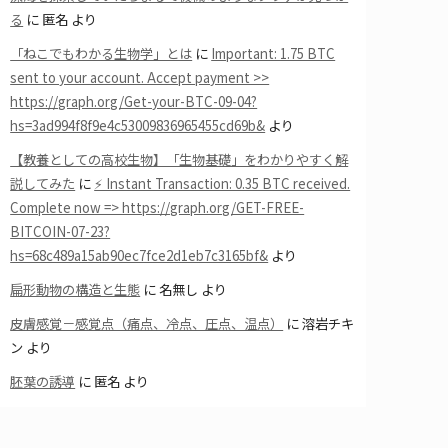
る
に
匿名
より
「ねこでもわかる生物学」とは
に
Important: 1.75 BTC
sent to your account. Accept payment >>
https://graph.org/Get-your-BTC-09-04?
hs=3ad994f8f9e4c53009836965455cd69b&
より
【教養としての高校生物】「生物基礎」をわかりやすく解
説してみた
に
⚡ Instant Transaction: 0.35 BTC received.
Complete now => https://graph.org/GET-FREE-
BITCOIN-07-23?
hs=68c489a15ab90ec7fce2d1eb7c3165bf&
より
扁形動物の構造と生態
に
名無し
より
皮膚感覚－感覚点（痛点、冷点、圧点、温点）
に
溶岩チキ
ン
より
胚葉の誘導
に
匿名
より