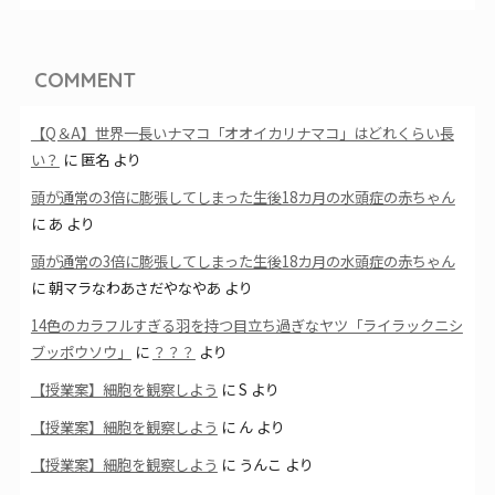
COMMENT
【Q＆A】世界一長いナマコ「オオイカリナマコ」はどれくらい長
い？
に
匿名
より
頭が通常の3倍に膨張してしまった生後18カ月の水頭症の赤ちゃん
に
あ
より
頭が通常の3倍に膨張してしまった生後18カ月の水頭症の赤ちゃん
に
朝マラなわあさだやなやあ
より
14色のカラフルすぎる羽を持つ目立ち過ぎなヤツ「ライラックニシ
ブッポウソウ」
に
？？？
より
【授業案】細胞を観察しよう
に
S
より
【授業案】細胞を観察しよう
に
ん
より
【授業案】細胞を観察しよう
に
うんこ
より