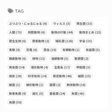
TAG
ぶつぶつ・にゅるにゅる
(6)
ウィルス
(3)
両生類
(13)
人間
(73)
刺胞動物
(6)
動物の行動
(44)
動物まとめ
(22)
原生生物
(6)
原索動物
(2)
哺乳類
(126)
宇宙
(15)
実験
(8)
恐竜
(6)
昆虫
(19)
有櫛動物
(1)
有袋類
(5)
棘皮動物
(6)
植物
(13)
海綿動物
(3)
無顎類
(2)
爬虫類
(34)
環形動物
(4)
生態系
(17)
甲殻類
(3)
病気
(28)
科学技術
(14)
節足動物
(46)
細胞
(15)
細菌
(1)
線形動物
(1)
菌類
(2)
軟体動物
(18)
軟骨魚類
(9)
進化
(5)
霊長類
(24)
魚類
(43)
鳥類
(50)