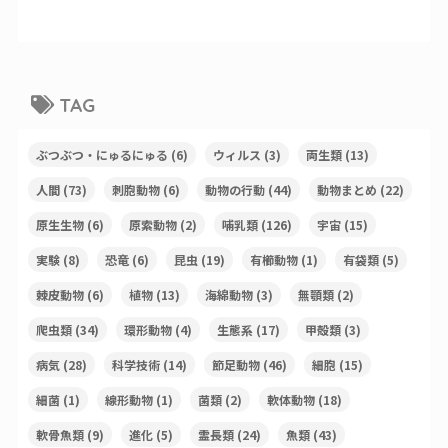
TAG
ぶつぶつ・にゅるにゅる
(6)
ウィルス
(3)
両生類
(13)
人間
(73)
刺胞動物
(6)
動物の行動
(44)
動物まとめ
(22)
原生生物
(6)
原索動物
(2)
哺乳類
(126)
宇宙
(15)
実験
(8)
恐竜
(6)
昆虫
(19)
有櫛動物
(1)
有袋類
(5)
棘皮動物
(6)
植物
(13)
海綿動物
(3)
無顎類
(2)
爬虫類
(34)
環形動物
(4)
生態系
(17)
甲殻類
(3)
病気
(28)
科学技術
(14)
節足動物
(46)
細胞
(15)
細菌
(1)
線形動物
(1)
菌類
(2)
軟体動物
(18)
軟骨魚類
(9)
進化
(5)
霊長類
(24)
魚類
(43)