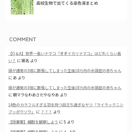
高校生物で出てくる染色液まとめ
COMMENT
【Q＆A】世界一長いナマコ「オオイカリナマコ」はどれくらい長
い？
に
匿名
より
頭が通常の3倍に膨張してしまった生後18カ月の水頭症の赤ちゃん
に
あ
より
頭が通常の3倍に膨張してしまった生後18カ月の水頭症の赤ちゃん
に
朝マラなわあさだやなやあ
より
14色のカラフルすぎる羽を持つ目立ち過ぎなヤツ「ライラックニシ
ブッポウソウ」
に
？？？
より
【授業案】細胞を観察しよう
に
S
より
【授業案】細胞を観察しよう
に
ん
より