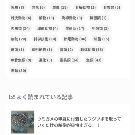
実験
(8)
恐竜
(6)
昆虫
(19)
有櫛動物
(1)
有袋類
(5)
棘皮動物
(6)
植物
(13)
海綿動物
(3)
無顎類
(2)
爬虫類
(34)
環形動物
(4)
生態系
(17)
甲殻類
(3)
病気
(28)
科学技術
(14)
節足動物
(46)
細胞
(15)
細菌
(1)
線形動物
(1)
菌類
(2)
軟体動物
(18)
軟骨魚類
(9)
進化
(5)
霊長類
(24)
魚類
(43)
鳥類
(50)
よく読まれている記事
ウミガメの甲羅に付着したフジツボを取って
いくだけの映像が爽快すぎる！！