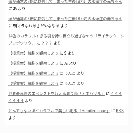
頭が通常の3倍に膨張してしまった生後18カ月の水頭症の赤ちゃん
に
あ
より
頭が通常の3倍に膨張してしまった生後18カ月の水頭症の赤ちゃん
に
朝マラなわあさだやなやあ
より
14色のカラフルすぎる羽を持つ目立ち過ぎなヤツ「ライラックニシ
ブッポウソウ」
に
？？？
より
【授業案】細胞を観察しよう
に
S
より
【授業案】細胞を観察しよう
に
ん
より
【授業案】細胞を観察しよう
に
うんこ
より
【授業案】細胞を観察しよう
に
うんこ
より
世界最高峰のエベレストを超える渡り鳥「アネハヅル」
に
４４４
４４４４
より
とんでもないほどカラフルで美しい毛虫「Hemileucinae」
に
KKK
より