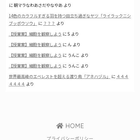
に
朝マラなわあさだやなやあ
より
14色のカラフルすぎる羽を持つ目立ち過ぎなヤツ「ライラックニシ
ブッポウソウ」
に
？？？
より
【授業案】細胞を観察しよう
に
S
より
【授業案】細胞を観察しよう
に
ん
より
【授業案】細胞を観察しよう
に
うんこ
より
【授業案】細胞を観察しよう
に
うんこ
より
世界最高峰のエベレストを超える渡り鳥「アネハヅル」
に
４４４
４４４４
より
HOME
プライバシーポリシー