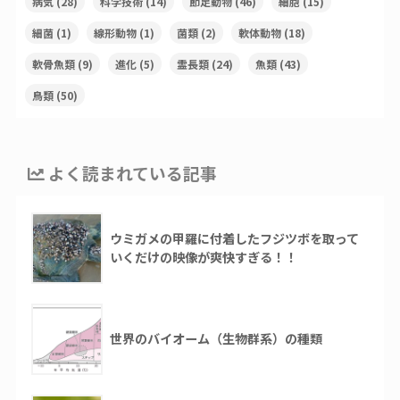
病気
(28)
科学技術
(14)
節足動物
(46)
細胞
(15)
細菌
(1)
線形動物
(1)
菌類
(2)
軟体動物
(18)
軟骨魚類
(9)
進化
(5)
霊長類
(24)
魚類
(43)
鳥類
(50)
よく読まれている記事
ウミガメの甲羅に付着したフジツボを取って
いくだけの映像が爽快すぎる！！
世界のバイオーム（生物群系）の種類