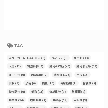
TAG
ぶつぶつ・にゅるにゅる
(6)
ウィルス
(3)
両生類
(13)
人間
(73)
刺胞動物
(6)
動物の行動
(44)
動物まとめ
(22)
原生生物
(6)
原索動物
(2)
哺乳類
(126)
宇宙
(15)
実験
(8)
恐竜
(6)
昆虫
(19)
有櫛動物
(1)
有袋類
(5)
棘皮動物
(6)
植物
(13)
海綿動物
(3)
無顎類
(2)
爬虫類
(34)
環形動物
(4)
生態系
(17)
甲殻類
(3)