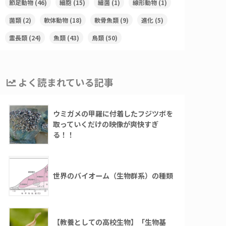
節足動物
(46)
細胞
(15)
細菌
(1)
線形動物
(1)
菌類
(2)
軟体動物
(18)
軟骨魚類
(9)
進化
(5)
霊長類
(24)
魚類
(43)
鳥類
(50)
よく読まれている記事
ウミガメの甲羅に付着したフジツボを
取っていくだけの映像が爽快すぎ
る！！
世界のバイオーム（生物群系）の種類
【教養としての高校生物】「生物基