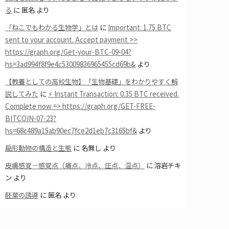
る
に
匿名
より
「ねこでもわかる生物学」とは
に
Important: 1.75 BTC
sent to your account. Accept payment >>
https://graph.org/Get-your-BTC-09-04?
hs=3ad994f8f9e4c53009836965455cd69b&
より
【教養としての高校生物】「生物基礎」をわかりやすく解
説してみた
に
⚡ Instant Transaction: 0.35 BTC received.
Complete now => https://graph.org/GET-FREE-
BITCOIN-07-23?
hs=68c489a15ab90ec7fce2d1eb7c3165bf&
より
扁形動物の構造と生態
に
名無し
より
皮膚感覚－感覚点（痛点、冷点、圧点、温点）
に
溶岩チキ
ン
より
胚葉の誘導
に
匿名
より