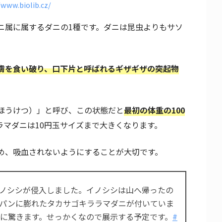
/www.biolib.cz/
ニ属に属するダニの1種です。ダニは昆虫よりもサソ
膚を食い破り、口下片と呼ばれるギザギザの突起物
ほうけつ）」と呼び、この状態だと
最初の体重の100
ラマダニは10円玉サイズまで大きくなります。
め、吸血されないようにすることが大切です。
ノシシが侵入しました。イノシシは山へ帰ったの
パンに膨れたタカサゴキララマダニが付いていま
さに驚きます。せっかくなので展示する予定です。
#