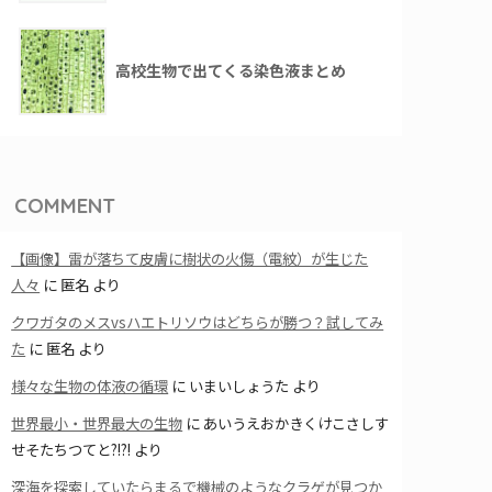
高校生物で出てくる染色液まとめ
COMMENT
【画像】雷が落ちて皮膚に樹状の火傷（電紋）が生じた
人々
に
匿名
より
クワガタのメスvsハエトリソウはどちらが勝つ？試してみ
た
に
匿名
より
様々な生物の体液の循環
に
いまいしょうた
より
世界最小・世界最大の生物
に
あいうえおかきくけこさしす
せそたちつてと?!?!
より
深海を探索していたらまるで機械のようなクラゲが見つか