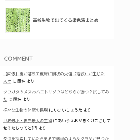
高校生物で出てくる染色液まとめ
COMMENT
【画像】雷が落ちて皮膚に樹状の火傷（電紋）が生じた
人々
に
匿名
より
クワガタのメスvsハエトリソウはどちらが勝つ？試してみ
た
に
匿名
より
様々な生物の体液の循環
に
いまいしょうた
より
世界最小・世界最大の生物
に
あいうえおかきくけこさしす
せそたちつてと?!?!
より
深海を探索していたらまるで機械のようなクラゲが見つか