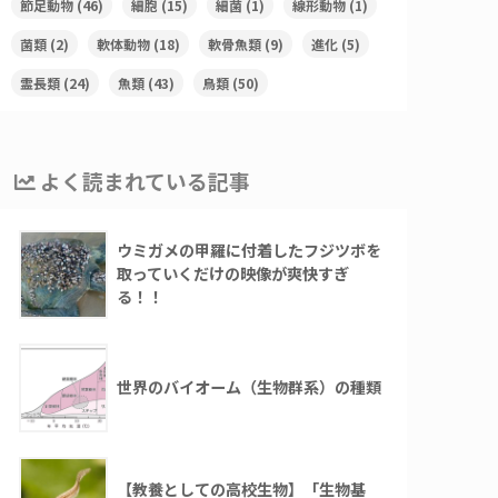
節足動物
(46)
細胞
(15)
細菌
(1)
線形動物
(1)
菌類
(2)
軟体動物
(18)
軟骨魚類
(9)
進化
(5)
霊長類
(24)
魚類
(43)
鳥類
(50)
よく読まれている記事
ウミガメの甲羅に付着したフジツボを
取っていくだけの映像が爽快すぎ
る！！
世界のバイオーム（生物群系）の種類
【教養としての高校生物】「生物基