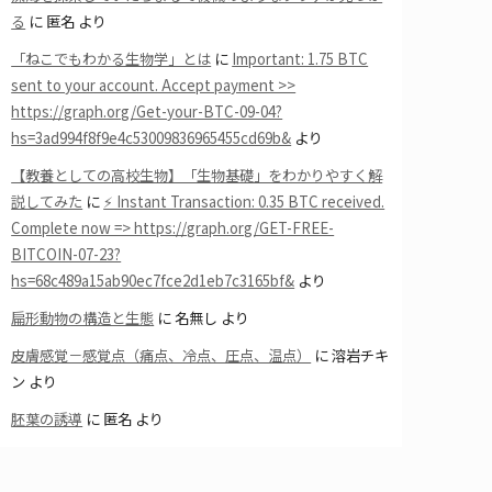
る
に
匿名
より
「ねこでもわかる生物学」とは
に
Important: 1.75 BTC
sent to your account. Accept payment >>
https://graph.org/Get-your-BTC-09-04?
hs=3ad994f8f9e4c53009836965455cd69b&
より
【教養としての高校生物】「生物基礎」をわかりやすく解
説してみた
に
⚡ Instant Transaction: 0.35 BTC received.
Complete now => https://graph.org/GET-FREE-
BITCOIN-07-23?
hs=68c489a15ab90ec7fce2d1eb7c3165bf&
より
扁形動物の構造と生態
に
名無し
より
皮膚感覚－感覚点（痛点、冷点、圧点、温点）
に
溶岩チキ
ン
より
胚葉の誘導
に
匿名
より