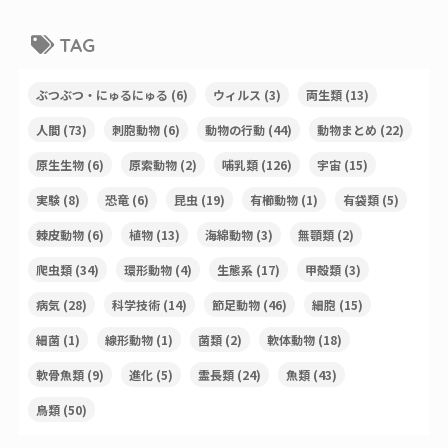
TAG
ぶつぶつ・にゅるにゅる
(6)
ウィルス
(3)
両生類
(13)
人間
(73)
刺胞動物
(6)
動物の行動
(44)
動物まとめ
(22)
原生生物
(6)
原索動物
(2)
哺乳類
(126)
宇宙
(15)
実験
(8)
恐竜
(6)
昆虫
(19)
有櫛動物
(1)
有袋類
(5)
棘皮動物
(6)
植物
(13)
海綿動物
(3)
無顎類
(2)
爬虫類
(34)
環形動物
(4)
生態系
(17)
甲殻類
(3)
病気
(28)
科学技術
(14)
節足動物
(46)
細胞
(15)
細菌
(1)
線形動物
(1)
菌類
(2)
軟体動物
(18)
軟骨魚類
(9)
進化
(5)
霊長類
(24)
魚類
(43)
鳥類
(50)