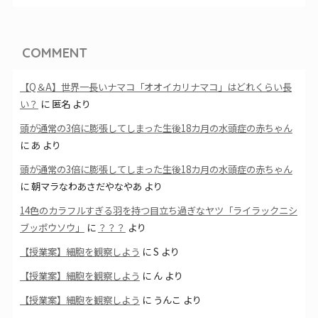
COMMENT
【Q＆A】世界一長いナマコ「オオイカリナマコ」はどれくらい長
い？
に
匿名
より
頭が通常の3倍に膨張してしまった生後18カ月の水頭症の赤ちゃん
に
あ
より
頭が通常の3倍に膨張してしまった生後18カ月の水頭症の赤ちゃん
に
朝マラなわあさだやなやあ
より
14色のカラフルすぎる羽を持つ目立ち過ぎなヤツ「ライラックニシ
ブッポウソウ」
に
？？？
より
【授業案】細胞を観察しよう
に
S
より
【授業案】細胞を観察しよう
に
ん
より
【授業案】細胞を観察しよう
に
うんこ
より