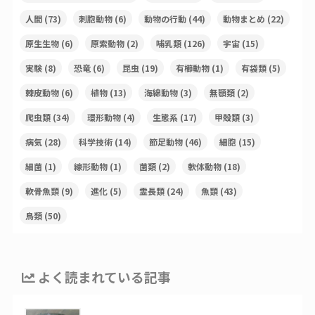
人間
(73)
刺胞動物
(6)
動物の行動
(44)
動物まとめ
(22)
原生生物
(6)
原索動物
(2)
哺乳類
(126)
宇宙
(15)
実験
(8)
恐竜
(6)
昆虫
(19)
有櫛動物
(1)
有袋類
(5)
棘皮動物
(6)
植物
(13)
海綿動物
(3)
無顎類
(2)
爬虫類
(34)
環形動物
(4)
生態系
(17)
甲殻類
(3)
病気
(28)
科学技術
(14)
節足動物
(46)
細胞
(15)
細菌
(1)
線形動物
(1)
菌類
(2)
軟体動物
(18)
軟骨魚類
(9)
進化
(5)
霊長類
(24)
魚類
(43)
鳥類
(50)
よく読まれている記事