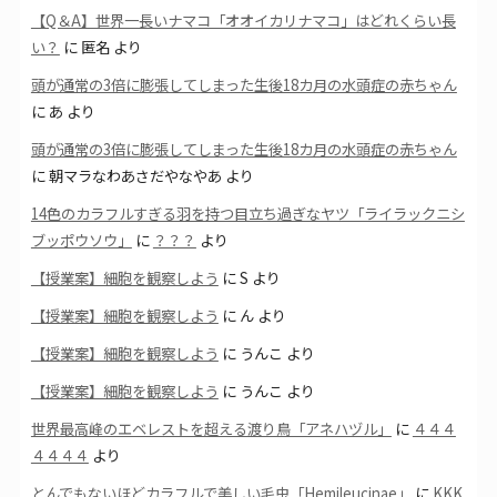
【Q＆A】世界一長いナマコ「オオイカリナマコ」はどれくらい長
い？
に
匿名
より
頭が通常の3倍に膨張してしまった生後18カ月の水頭症の赤ちゃん
に
あ
より
頭が通常の3倍に膨張してしまった生後18カ月の水頭症の赤ちゃん
に
朝マラなわあさだやなやあ
より
14色のカラフルすぎる羽を持つ目立ち過ぎなヤツ「ライラックニシ
ブッポウソウ」
に
？？？
より
【授業案】細胞を観察しよう
に
S
より
【授業案】細胞を観察しよう
に
ん
より
【授業案】細胞を観察しよう
に
うんこ
より
【授業案】細胞を観察しよう
に
うんこ
より
世界最高峰のエベレストを超える渡り鳥「アネハヅル」
に
４４４
４４４４
より
とんでもないほどカラフルで美しい毛虫「Hemileucinae」
に
KKK