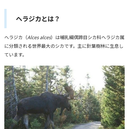
ヘラジカとは？
ヘラジカ（
Alces alces
）は哺乳綱偶蹄目シカ科ヘラジカ属
に分類される世界最大のシカです。主に針葉樹林に生息し
ています。