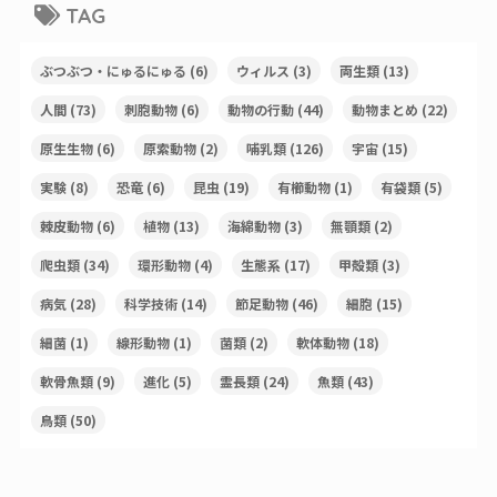
TAG
ぶつぶつ・にゅるにゅる
(6)
ウィルス
(3)
両生類
(13)
人間
(73)
刺胞動物
(6)
動物の行動
(44)
動物まとめ
(22)
原生生物
(6)
原索動物
(2)
哺乳類
(126)
宇宙
(15)
実験
(8)
恐竜
(6)
昆虫
(19)
有櫛動物
(1)
有袋類
(5)
棘皮動物
(6)
植物
(13)
海綿動物
(3)
無顎類
(2)
爬虫類
(34)
環形動物
(4)
生態系
(17)
甲殻類
(3)
病気
(28)
科学技術
(14)
節足動物
(46)
細胞
(15)
細菌
(1)
線形動物
(1)
菌類
(2)
軟体動物
(18)
軟骨魚類
(9)
進化
(5)
霊長類
(24)
魚類
(43)
鳥類
(50)