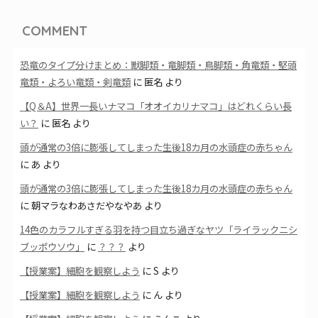
COMMENT
恐竜のタイプ分けまとめ：獣脚類・竜脚類・鳥脚類・角竜類・堅頭
竜類・よろい竜類・剣竜類
に
匿名
より
【Q＆A】世界一長いナマコ「オオイカリナマコ」はどれくらい長
い？
に
匿名
より
頭が通常の3倍に膨張してしまった生後18カ月の水頭症の赤ちゃん
に
あ
より
頭が通常の3倍に膨張してしまった生後18カ月の水頭症の赤ちゃん
に
朝マラなわあさだやなやあ
より
14色のカラフルすぎる羽を持つ目立ち過ぎなヤツ「ライラックニシ
ブッポウソウ」
に
？？？
より
【授業案】細胞を観察しよう
に
S
より
【授業案】細胞を観察しよう
に
ん
より