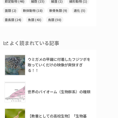
節足動物
(46)
細胞
(15)
細菌
(1)
線形動物
(1)
菌類
(2)
軟体動物
(18)
軟骨魚類
(9)
進化
(5)
霊長類
(24)
魚類
(43)
鳥類
(50)
よく読まれている記事
ウミガメの甲羅に付着したフジツボを
取っていくだけの映像が爽快すぎ
る！！
世界のバイオーム（生物群系）の種類
【教養としての高校生物】「生物基