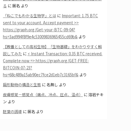
る
に
匿名
より
「ねこでもわかる生物学」とは
に
Important: 1.75 BTC
sent to your account. Accept payment >>
https://graph.org/Get-your-BTC-09-04?
hs=3ad994f8f9e4c53009836965455cd69b&
より
【教養としての高校生物】「生物基礎」をわかりやすく解
説してみた
に
⚡ Instant Transaction: 0.35 BTC received.
Complete now => https://graph.org/GET-FREE-
BITCOIN-07-23?
hs=68c489a15ab90ec7fce2d1eb7c3165bf&
より
扁形動物の構造と生態
に
名無し
より
皮膚感覚－感覚点（痛点、冷点、圧点、温点）
に
溶岩チキ
ン
より
胚葉の誘導
に
匿名
より