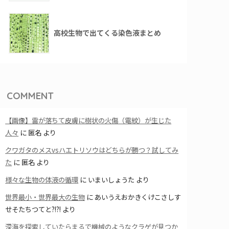
高校生物で出てくる染色液まとめ
COMMENT
【画像】雷が落ちて皮膚に樹状の火傷（電紋）が生じた
人々
に
匿名
より
クワガタのメスvsハエトリソウはどちらが勝つ？試してみ
た
に
匿名
より
様々な生物の体液の循環
に
いまいしょうた
より
世界最小・世界最大の生物
に
あいうえおかきくけこさしす
せそたちつてと?!?!
より
深海を探索していたらまるで機械のようなクラゲが見つか