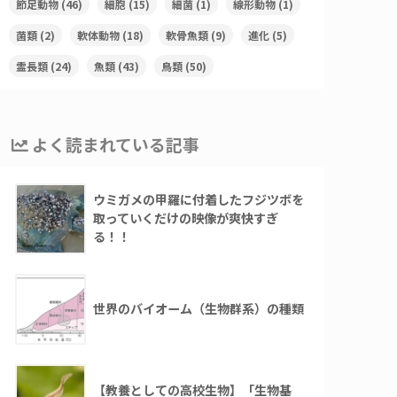
節足動物
(46)
細胞
(15)
細菌
(1)
線形動物
(1)
菌類
(2)
軟体動物
(18)
軟骨魚類
(9)
進化
(5)
霊長類
(24)
魚類
(43)
鳥類
(50)
よく読まれている記事
ウミガメの甲羅に付着したフジツボを
取っていくだけの映像が爽快すぎ
る！！
世界のバイオーム（生物群系）の種類
【教養としての高校生物】「生物基