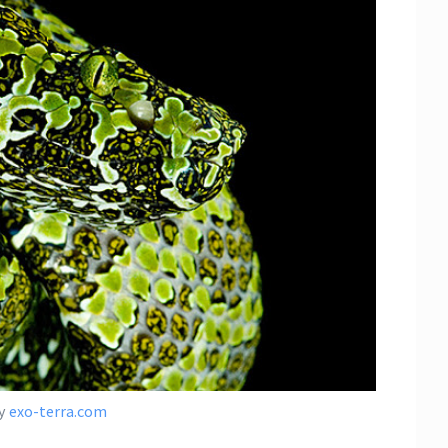
by
exo-terra.com