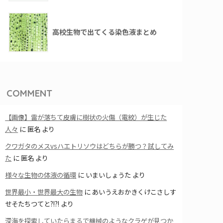
高校生物で出てくる染色液まとめ
COMMENT
【画像】雷が落ちて皮膚に樹状の火傷（電紋）が生じた
人々
に
匿名
より
クワガタのメスvsハエトリソウはどちらが勝つ？試してみ
た
に
匿名
より
様々な生物の体液の循環
に
いまいしょうた
より
世界最小・世界最大の生物
に
あいうえおかきくけこさしす
せそたちつてと?!?!
より
深海を探索していたらまるで機械のようなクラゲが見つか