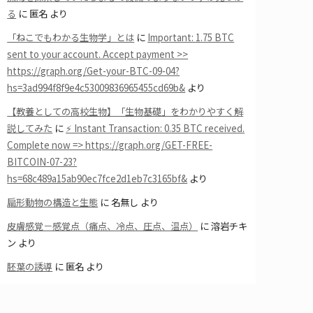
る
に
匿名
より
「ねこでもわかる生物学」とは
に
Important: 1.75 BTC
sent to your account. Accept payment >>
https://graph.org/Get-your-BTC-09-04?
hs=3ad994f8f9e4c53009836965455cd69b&
より
【教養としての高校生物】「生物基礎」をわかりやすく解
説してみた
に
⚡ Instant Transaction: 0.35 BTC received.
Complete now => https://graph.org/GET-FREE-
BITCOIN-07-23?
hs=68c489a15ab90ec7fce2d1eb7c3165bf&
より
扁形動物の構造と生態
に
名無し
より
皮膚感覚－感覚点（痛点、冷点、圧点、温点）
に
溶岩チキ
ン
より
胚葉の誘導
に
匿名
より