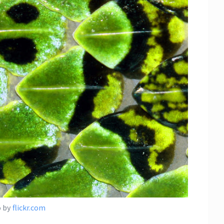
o by
flickr.com