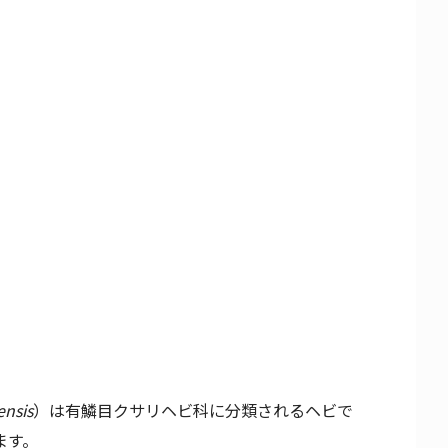
nsis
）は有鱗目クサリヘビ科に分類されるヘビで
ます。