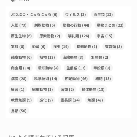
ぶつぶつ・にゅるにゅる
(6)
ウィルス
(3)
両生類
(13)
人間
(73)
刺胞動物
(6)
動物の行動
(44)
動物まとめ
(22)
原生生物
(6)
原索動物
(2)
哺乳類
(126)
宇宙
(15)
実験
(8)
恐竜
(6)
昆虫
(19)
有櫛動物
(1)
有袋類
(5)
棘皮動物
(6)
植物
(13)
海綿動物
(3)
無顎類
(2)
爬虫類
(34)
環形動物
(4)
生態系
(17)
甲殻類
(3)
病気
(28)
科学技術
(14)
節足動物
(46)
細胞
(15)
細菌
(1)
線形動物
(1)
菌類
(2)
軟体動物
(18)
軟骨魚類
(9)
進化
(5)
霊長類
(24)
魚類
(43)
鳥類
(50)