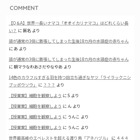
COMMENT
【Q＆A】世界一長いナマコ「オオイカリナマコ」はどれくらい長
い？
に
匿名
より
頭が通常の3倍に膨張してしまった生後18カ月の水頭症の赤ちゃん
に
あ
より
頭が通常の3倍に膨張してしまった生後18カ月の水頭症の赤ちゃん
に
朝マラなわあさだやなやあ
より
14色のカラフルすぎる羽を持つ目立ち過ぎなヤツ「ライラックニシ
ブッポウソウ」
に
？？？
より
【授業案】細胞を観察しよう
に
S
より
【授業案】細胞を観察しよう
に
ん
より
【授業案】細胞を観察しよう
に
うんこ
より
【授業案】細胞を観察しよう
に
うんこ
より
世界最高峰のエベレストを超える渡り鳥「アネハヅル」
に
４４４