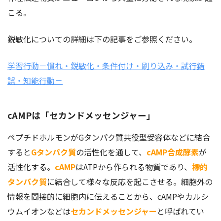
こる。
鋭敏化についての詳細は下の記事をご参照ください。
学習行動－慣れ・鋭敏化・条件付け・刷り込み・試行錯
誤・知能行動－
cAMPは「セカンドメッセンジャー」
ペプチドホルモンがGタンパク質共役型受容体などに結合
すると
Gタンパク質
の活性化を通して、
cAMP合成酵素
が
活性化する。
cAMP
はATPから作られる物質であり、
標的
タンパク質
に結合して様々な反応を起こさせる。細胞外の
情報を間接的に細胞内に伝えることから、cAMPやカルシ
ウムイオンなどは
セカンドメッセンジャー
と呼ばれてい