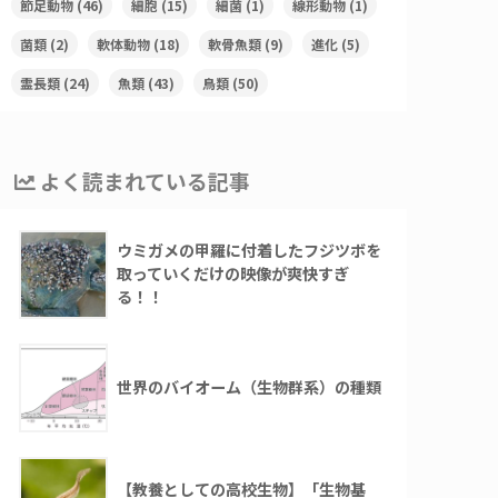
節足動物
(46)
細胞
(15)
細菌
(1)
線形動物
(1)
菌類
(2)
軟体動物
(18)
軟骨魚類
(9)
進化
(5)
霊長類
(24)
魚類
(43)
鳥類
(50)
よく読まれている記事
ウミガメの甲羅に付着したフジツボを
取っていくだけの映像が爽快すぎ
る！！
世界のバイオーム（生物群系）の種類
【教養としての高校生物】「生物基