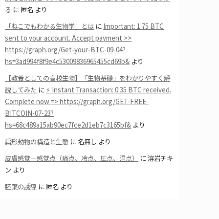
る
に
匿名
より
「ねこでもわかる生物学」とは
に
Important: 1.75 BTC
sent to your account. Accept payment >>
https://graph.org/Get-your-BTC-09-04?
hs=3ad994f8f9e4c53009836965455cd69b&
より
【教養としての高校生物】「生物基礎」をわかりやすく解
説してみた
に
⚡ Instant Transaction: 0.35 BTC received.
Complete now => https://graph.org/GET-FREE-
BITCOIN-07-23?
hs=68c489a15ab90ec7fce2d1eb7c3165bf&
より
扁形動物の構造と生態
に
名無し
より
皮膚感覚－感覚点（痛点、冷点、圧点、温点）
に
溶岩チキ
ン
より
胚葉の誘導
に
匿名
より