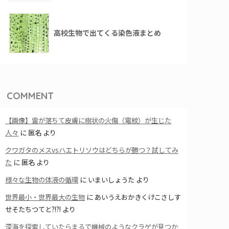
高校生物で出てくる染色液まとめ
COMMENT
【画像】雷が落ちて皮膚に樹状の火傷（電紋）が生じた
人々
に
匿名
より
クワガタのメスvsハエトリソウはどちらが勝つ？試してみ
た
に
匿名
より
様々な生物の体液の循環
に
いまいしょうた
より
世界最小・世界最大の生物
に
あいうえおかきくけこさしす
せそたちつてと?!?!
より
深海を探索していたらまるで機械のようなクラゲが見つか