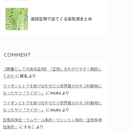
高校生物で出てくる染色液まとめ
COMMENT
【教養としての高校生物】「生物」をわかりやすく解説し
てみた
に
匿名
より
ライオンとトラを掛け合わせたら世界最大のネコ科動物に
なったヤツ「ライガー」
に
imuka
より
ライオンとトラを掛け合わせたら世界最大のネコ科動物に
なったヤツ「ライガー」
に
imuka
より
生態系保全－ラムサール条約・ワシントン条約・生物多様
性条約－
に
えなこ
より