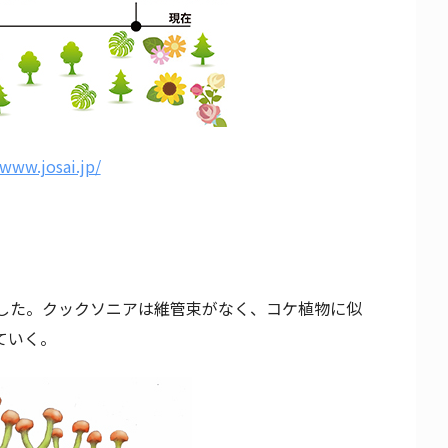
/www.josai.jp/
した。クックソニアは維管束がなく、コケ植物に似
ていく。