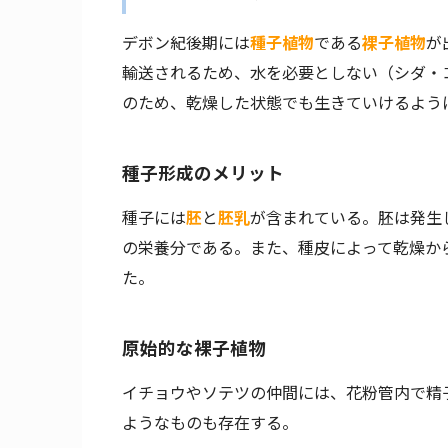
デボン紀後期には
種子植物
である
裸子植物
が
輸送されるため、水を必要としない（シダ・
のため、乾燥した状態でも生きていけるよう
種子形成のメリット
種子には
胚
と
胚乳
が含まれている。胚は発生
の栄養分である。また、種皮によって乾燥か
た。
原始的な裸子植物
イチョウやソテツの仲間には、花粉管内で精
ようなものも存在する。