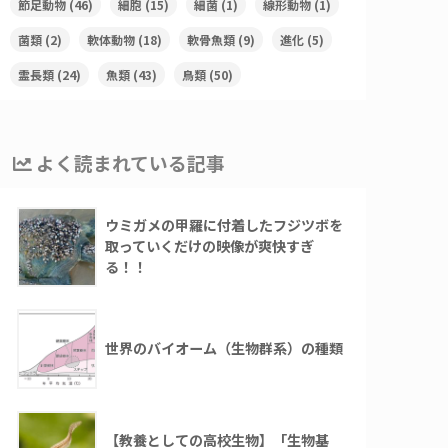
節足動物
(46)
細胞
(15)
細菌
(1)
線形動物
(1)
菌類
(2)
軟体動物
(18)
軟骨魚類
(9)
進化
(5)
霊長類
(24)
魚類
(43)
鳥類
(50)
よく読まれている記事
ウミガメの甲羅に付着したフジツボを
取っていくだけの映像が爽快すぎ
る！！
世界のバイオーム（生物群系）の種類
【教養としての高校生物】「生物基