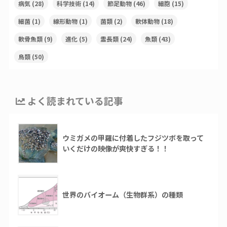
病気
(28)
科学技術
(14)
節足動物
(46)
細胞
(15)
細菌
(1)
線形動物
(1)
菌類
(2)
軟体動物
(18)
軟骨魚類
(9)
進化
(5)
霊長類
(24)
魚類
(43)
鳥類
(50)
よく読まれている記事
ウミガメの甲羅に付着したフジツボを取って
いくだけの映像が爽快すぎる！！
世界のバイオーム（生物群系）の種類