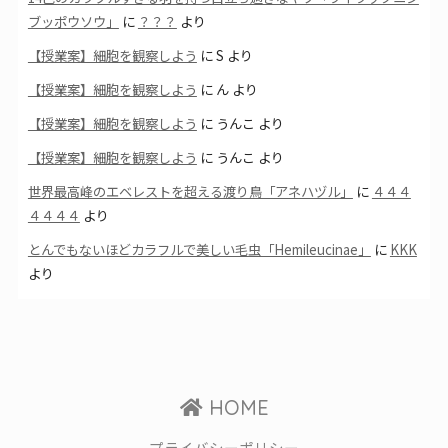
ブッポウソウ」
に
？？？
より
【授業案】細胞を観察しよう
に
S
より
【授業案】細胞を観察しよう
に
ん
より
【授業案】細胞を観察しよう
に
うんこ
より
【授業案】細胞を観察しよう
に
うんこ
より
世界最高峰のエベレストを超える渡り鳥「アネハヅル」
に
４４４
４４４４
より
とんでもないほどカラフルで美しい毛虫「Hemileucinae」
に
KKK
より
HOME
プライバシーポリシー