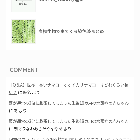
高校生物で出てくる染色液まとめ
COMMENT
【Q＆A】世界一長いナマコ「オオイカリナマコ」はどれくらい長
い？
に
匿名
より
頭が通常の3倍に膨張してしまった生後18カ月の水頭症の赤ちゃん
に
あ
より
頭が通常の3倍に膨張してしまった生後18カ月の水頭症の赤ちゃん
に
朝マラなわあさだやなやあ
より
14色のカラフルすぎる羽を持つ目立ち過ぎなヤツ「ライラックニシ