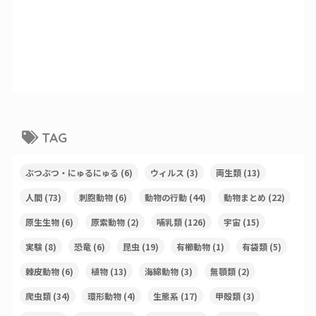
TAG
ぶつぶつ・にゅるにゅる
(6)
ウィルス
(3)
両生類
(13)
人間
(73)
刺胞動物
(6)
動物の行動
(44)
動物まとめ
(22)
原生生物
(6)
原索動物
(2)
哺乳類
(126)
宇宙
(15)
実験
(8)
恐竜
(6)
昆虫
(19)
有櫛動物
(1)
有袋類
(5)
棘皮動物
(6)
植物
(13)
海綿動物
(3)
無顎類
(2)
爬虫類
(34)
環形動物
(4)
生態系
(17)
甲殻類
(3)