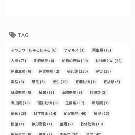
TAG
ぶつぶつ・にゅるにゅる
(6)
ウィルス
(3)
両生類
(13)
人間
(73)
刺胞動物
(6)
動物の行動
(44)
動物まとめ
(22)
原生生物
(6)
原索動物
(2)
哺乳類
(126)
宇宙
(15)
実験
(8)
恐竜
(6)
昆虫
(19)
有櫛動物
(1)
有袋類
(5)
棘皮動物
(6)
植物
(13)
海綿動物
(3)
無顎類
(2)
爬虫類
(34)
環形動物
(4)
生態系
(17)
甲殻類
(3)
病気
(28)
科学技術
(14)
節足動物
(46)
細胞
(15)
細菌
(1)
線形動物
(1)
菌類
(2)
軟体動物
(18)
軟骨魚類
(9)
進化
(5)
霊長類
(24)
魚類
(43)