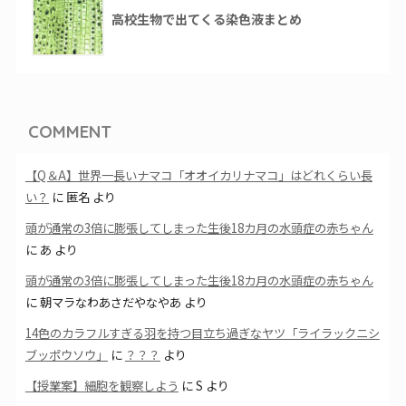
高校生物で出てくる染色液まとめ
COMMENT
【Q＆A】世界一長いナマコ「オオイカリナマコ」はどれくらい長
い？
に
匿名
より
頭が通常の3倍に膨張してしまった生後18カ月の水頭症の赤ちゃん
に
あ
より
頭が通常の3倍に膨張してしまった生後18カ月の水頭症の赤ちゃん
に
朝マラなわあさだやなやあ
より
14色のカラフルすぎる羽を持つ目立ち過ぎなヤツ「ライラックニシ
ブッポウソウ」
に
？？？
より
【授業案】細胞を観察しよう
に
S
より