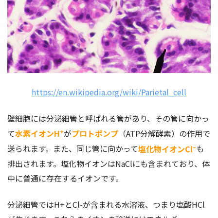
https://en.wikipedia.org/wiki/Parietal_cell
壁細胞には分泌細管と呼ばれる管があり、その管に向かっ
+
て
水素イオンH
が
プロトポンプ
（ATP分解酵素）の作用で
–
送られます。また、同じ管に向かって
塩化物イオンCl
も
排出されます。塩化物イオンはNaClにも含まれており、体
中に普通に存在するイオンです。
分泌細管ではH+とCl-が含まれる水溶液、つまり塩酸HCl