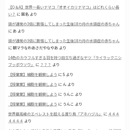
【Q＆A】世界一長いナマコ「オオイカリナマコ」はどれくらい長
い？
に
匿名
より
頭が通常の3倍に膨張してしまった生後18カ月の水頭症の赤ちゃん
に
あ
より
頭が通常の3倍に膨張してしまった生後18カ月の水頭症の赤ちゃん
に
朝マラなわあさだやなやあ
より
14色のカラフルすぎる羽を持つ目立ち過ぎなヤツ「ライラックニシ
ブッポウソウ」
に
？？？
より
【授業案】細胞を観察しよう
に
S
より
【授業案】細胞を観察しよう
に
ん
より
【授業案】細胞を観察しよう
に
うんこ
より
【授業案】細胞を観察しよう
に
うんこ
より
世界最高峰のエベレストを超える渡り鳥「アネハヅル」
に
４４４
４４４４
より