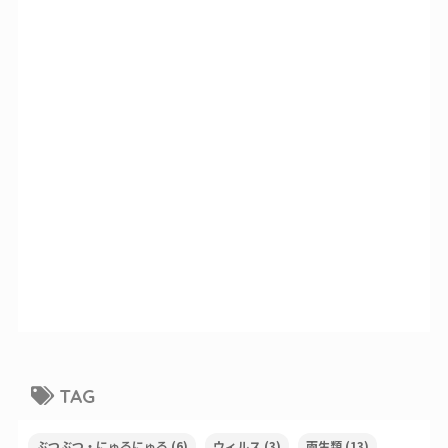
TAG
ぶつぶつ・にゅるにゅる
(6)
ウィルス
(3)
両生類
(13)