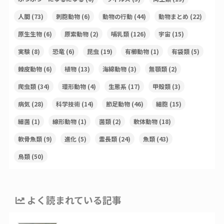
人間
(73)
刺胞動物
(6)
動物の行動
(44)
動物まとめ
(22)
原生生物
(6)
原索動物
(2)
哺乳類
(126)
宇宙
(15)
実験
(8)
恐竜
(6)
昆虫
(19)
有櫛動物
(1)
有袋類
(5)
棘皮動物
(6)
植物
(13)
海綿動物
(3)
無顎類
(2)
爬虫類
(34)
環形動物
(4)
生態系
(17)
甲殻類
(3)
病気
(28)
科学技術
(14)
節足動物
(46)
細胞
(15)
細菌
(1)
線形動物
(1)
菌類
(2)
軟体動物
(18)
軟骨魚類
(9)
進化
(5)
霊長類
(24)
魚類
(43)
鳥類
(50)
よく読まれている記事