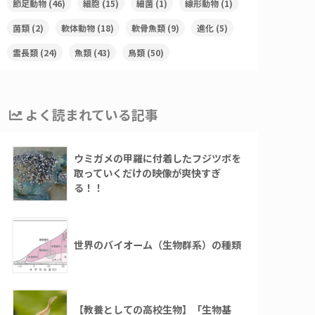
節足動物
(46)
細胞
(15)
細菌
(1)
線形動物
(1)
菌類
(2)
軟体動物
(18)
軟骨魚類
(9)
進化
(5)
霊長類
(24)
魚類
(43)
鳥類
(50)
よく読まれている記事
ウミガメの甲羅に付着したフジツボを
取っていくだけの映像が爽快すぎ
る！！
世界のバイオーム（生物群系）の種類
【教養としての高校生物】「生物基