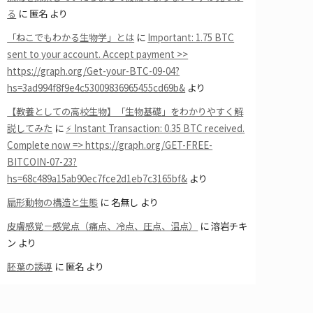
る
に
匿名
より
「ねこでもわかる生物学」とは
に
Important: 1.75 BTC
sent to your account. Accept payment >>
https://graph.org/Get-your-BTC-09-04?
hs=3ad994f8f9e4c53009836965455cd69b&
より
【教養としての高校生物】「生物基礎」をわかりやすく解
説してみた
に
⚡ Instant Transaction: 0.35 BTC received.
Complete now => https://graph.org/GET-FREE-
BITCOIN-07-23?
hs=68c489a15ab90ec7fce2d1eb7c3165bf&
より
扁形動物の構造と生態
に
名無し
より
皮膚感覚－感覚点（痛点、冷点、圧点、温点）
に
溶岩チキ
ン
より
胚葉の誘導
に
匿名
より