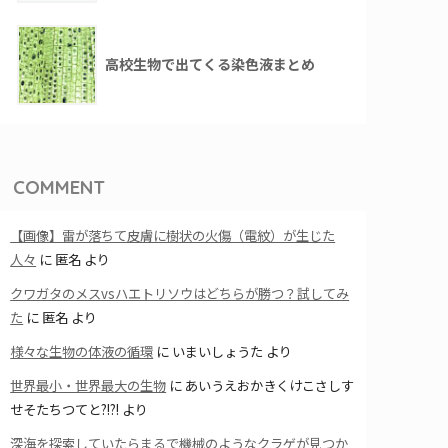
高校生物で出てくる染色液まとめ
COMMENT
【画像】雷が落ちて皮膚に樹状の火傷（電紋）が生じた
人々
に
匿名
より
クワガタのメスvsハエトリソウはどちらが勝つ？試してみ
た
に
匿名
より
様々な生物の体液の循環
に
いまいしょうた
より
世界最小・世界最大の生物
に
あいうえおかきくけこさしす
せそたちつてと?!?!
より
深海を探索していたらまるで機械のようなクラゲが見つか