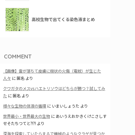
高校生物で出てくる染色液まとめ
COMMENT
【画像】雷が落ちて皮膚に樹状の火傷（電紋）が生じた
人々
に
匿名
より
クワガタのメスvsハエトリソウはどちらが勝つ？試してみ
た
に
匿名
より
様々な生物の体液の循環
に
いまいしょうた
より
世界最小・世界最大の生物
に
あいうえおかきくけこさしす
せそたちつてと?!?!
より
深海を探索していたらまるで機械のようなクラゲが見つか