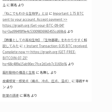
る
に
匿名
より
「ねこでもわかる生物学」とは
に
Important: 1.75 BTC
sent to your account. Accept payment >>
https://graph.org/Get-your-BTC-09-04?
hs=3ad994f8f9e4c53009836965455cd69b&
より
【教養としての高校生物】「生物基礎」をわかりやすく解
説してみた
に
⚡ Instant Transaction: 0.35 BTC received.
Complete now => https://graph.org/GET-FREE-
BITCOIN-07-23?
hs=68c489a15ab90ec7fce2d1eb7c3165bf&
より
扁形動物の構造と生態
に
名無し
より
皮膚感覚－感覚点（痛点、冷点、圧点、温点）
に
溶岩チキ
ン
より
胚葉の誘導
に
匿名
より