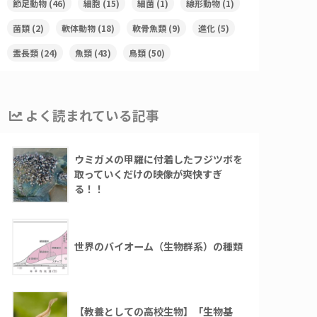
節足動物
(46)
細胞
(15)
細菌
(1)
線形動物
(1)
菌類
(2)
軟体動物
(18)
軟骨魚類
(9)
進化
(5)
霊長類
(24)
魚類
(43)
鳥類
(50)
よく読まれている記事
ウミガメの甲羅に付着したフジツボを
取っていくだけの映像が爽快すぎ
る！！
世界のバイオーム（生物群系）の種類
【教養としての高校生物】「生物基